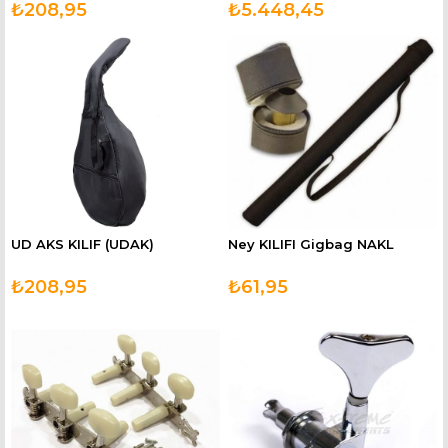
₺208,95
₺5.448,45
UD AKS KILIF (UDAK)
Ney KILIFI Gigbag NAKL
₺208,95
₺61,95