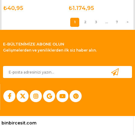
₺40,95
₺1.174,95
1
2
3
...
7
>
E-BÜLTENİMİZE ABONE OLUN
Gelişmelerden ve yeniliklerden ilk siz haber alın.
binbircesit.com