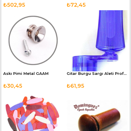
₺502,95
₺72,45
Askı Pimi Metal GAAM
Gitar Burgu Sargı Aleti Profesyonel JQS2
₺30,45
₺61,95