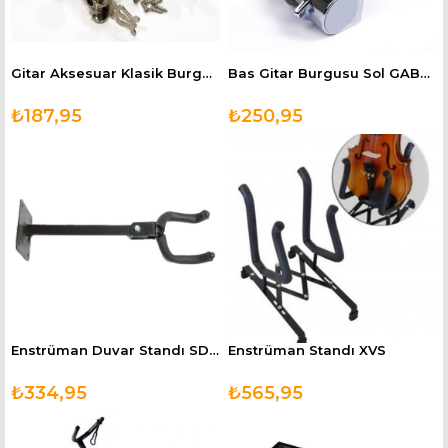
Gitar Aksesuar Klasik Burgu Takımı CGTG
Bas Gitar Burgusu Sol GABBL
₺187,95
₺250,95
Enstrüman Duvar Standı SD125G
Enstrüman Standı XVS
₺334,95
₺565,95