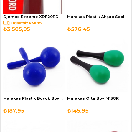
Djembe Extreme XDF20RD
Marakas Plastik Ahşap Saplı Dadi - MA2YL
₺3.505,95
₺576,45
Marakas Plastik Büyük Boy M22BL
Marakas Orta Boy M13GR
₺187,95
₺145,95