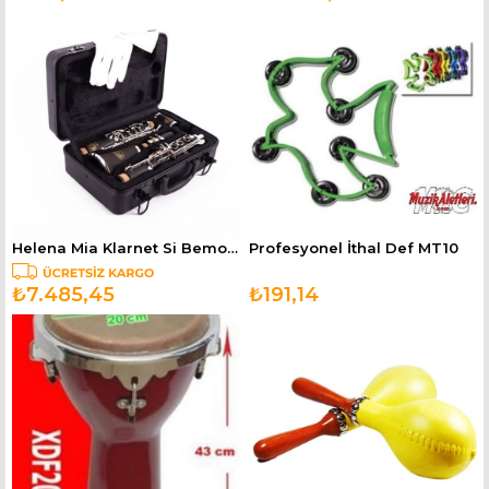
Helena Mia Klarnet Si Bemol HMK17KBBN
Profesyonel İthal Def MT10
₺7.485,45
₺191,14