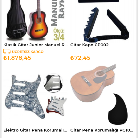
Klasik Gitar Junior Manuel Raymond MRC87SB (KILIF HEDİYE)
Gitar Kapo CP002
₺1.878,45
₺72,45
Elektro Gitar Pena Korumalığı GAEPGPBL
Gitar Pena Korumalığı PG100 Pick Guard