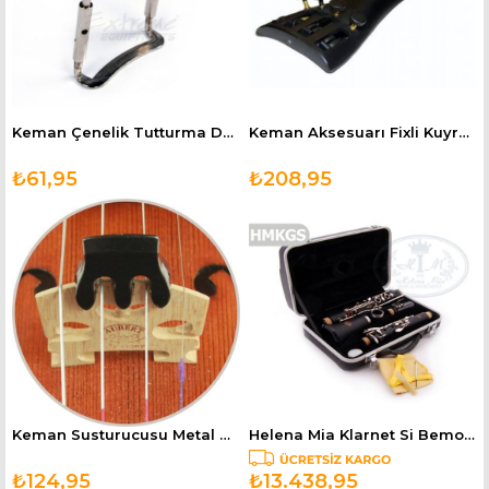
Keman Çenelik Tutturma Demiri KACD
Keman Aksesuarı Fixli Kuyruk 4/4 VMTP44
₺61,95
₺208,95
Keman Susturucusu Metal DVM3
Helena Mia Klarnet Si Bemol HMKGS
₺124,95
₺13.438,95