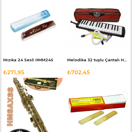
Mızıka 24 Sesli HMM24S
Melodika 32 tuşlu Çantalı HM32SC
₺271,95
₺702,45