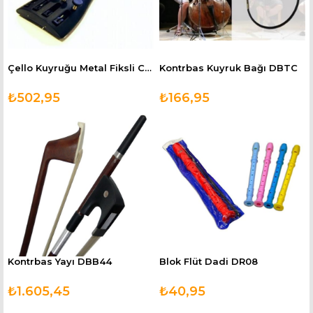
Çello Kuyruğu Metal Fiksli CMTP44
Kontrbas Kuyruk Bağı DBTC
₺502,95
₺166,95
Kontrbas Yayı DBB44
Blok Flüt Dadi DR08
₺1.605,45
₺40,95