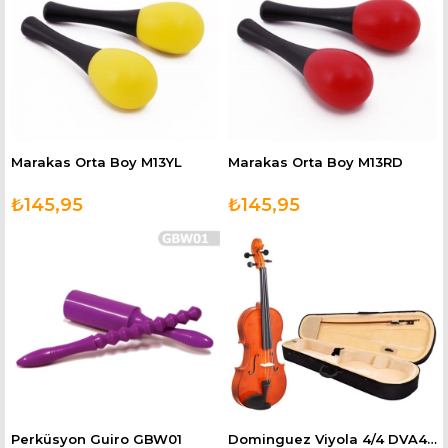
Marakas Orta Boy M13YL
Marakas Orta Boy M13RD
₺145,95
₺145,95
Perküsyon Guiro GBW01
Dominguez Viyola 4/4 DVA44LC