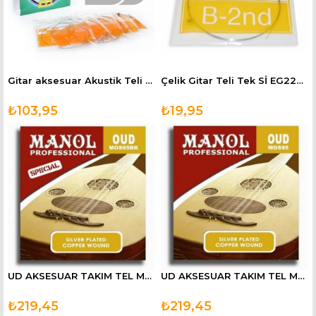
Gitar aksesuar Akustik Teli Dadi AG240
Çelik Gitar Teli Tek Sİ EG2202
₺103,95
₺19,95
UD AKSESUAR TAKIM TEL MOS95BK
UD AKSESUAR TAKIM TEL MOS95
₺219,45
₺219,45