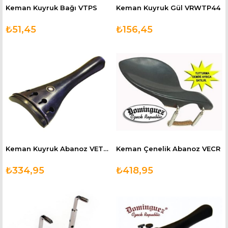
Keman Kuyruk Bağı VTPS
Keman Kuyruk Gül VRWTP44
₺51,45
₺156,45
Keman Kuyruk Abanoz VETP44
Keman Çenelik Abanoz VECR
₺334,95
₺418,95