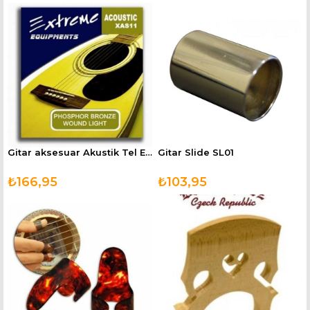
Gitar aksesuar Akustik Tel Extreme XAS11
Gitar Slide SL01
₺166,95
₺103,95