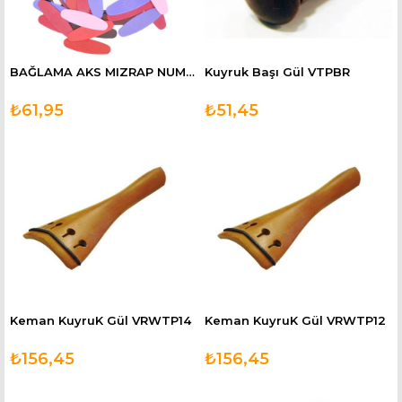
BAĞLAMA AKS MIZRAP NUMARALI 100 ADET (BAMP100N)
Kuyruk Başı Gül VTPBR
₺61,95
₺51,45
Keman KuyruK Gül VRWTP14
Keman KuyruK Gül VRWTP12
₺156,45
₺156,45