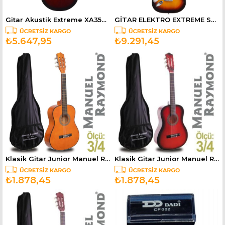
Gitar Akustik Extreme XA35WRS
GİTAR ELEKTRO EXTREME SOLAK (XELH20SB)
₺5.647,95
₺9.291,45
Klasik Gitar Junior Manuel Raymond MRC87Y (KILIF HEDİYE)
Klasik Gitar Junior Manuel Raymond MRC87RB (KILIF HEDİYE)
₺1.878,45
₺1.878,45