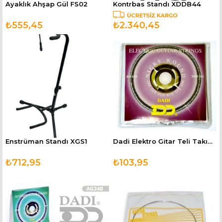
Ayaklık Ahşap Gül FS02
Kontrbas Standı XDDB44
₺555,45
₺2.340,45
Enstrüman Standı XGS1
Dadi Elektro Gitar Teli Takım EG220
₺712,95
₺103,95