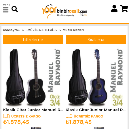
Menü
Anasayfa
--MÜZİK ALETLERİ--
Müzik Aletleri
>
>
Filtreleme
Sıralama
Klasik Gitar Junior Manuel Raymond MRC87BK (KILIF HEDİYE)
Klasik Gitar Junior Manuel Raymond MRC87BLS (KILIF HEDİYE)
₺1.878,45
₺1.878,45