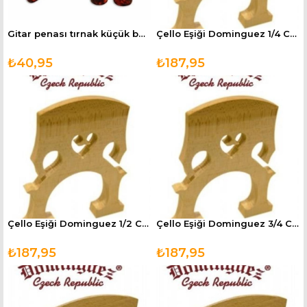
Gitar penası tırnak küçük boy PCF
Çello Eşiği Dominguez 1/4 CBR14
₺40,95
₺187,95
Çello Eşiği Dominguez 1/2 CBR12
Çello Eşiği Dominguez 3/4 CBR34
₺187,95
₺187,95