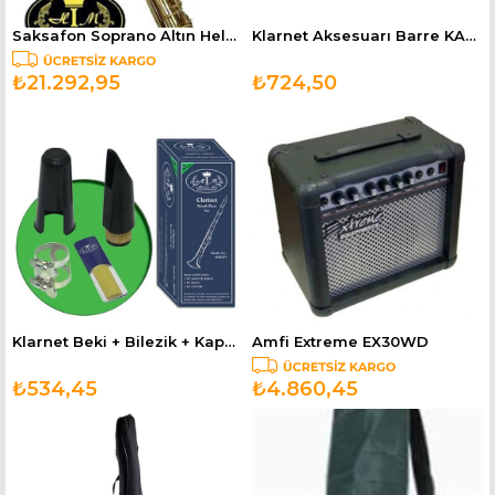
Saksafon Soprano Altın Helena Mia HMSAXSS
Klarnet Aksesuarı Barre KAMIŞ BMEC1
₺21.292,95
₺724,50
Klarnet Beki + Bilezik + Kapak + Kamış HMCP3
Amfi Extreme EX30WD
₺534,45
₺4.860,45