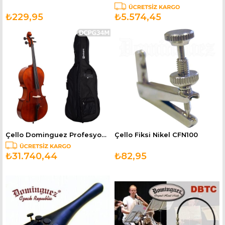
₺229,95
₺5.574,45
Çello Dominguez Profesyonel El Yapımı DCPG34M
Çello Fiksi Nikel CFN100
₺31.740,44
₺82,95