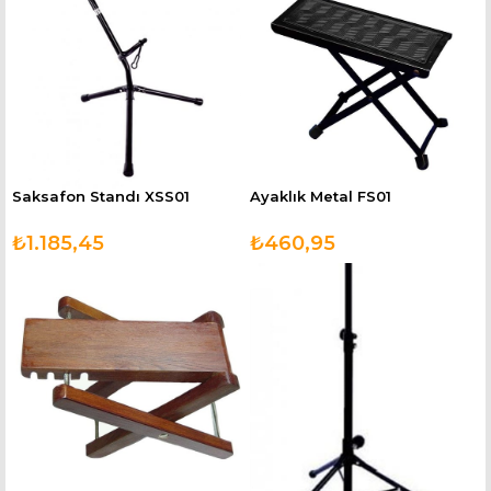
Saksafon Standı XSS01
Ayaklık Metal FS01
₺1.185,45
₺460,95