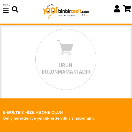
Menü
E-BÜLTENİMİZE ABONE OLUN
Gelişmelerden ve yeniliklerden ilk siz haber alın.