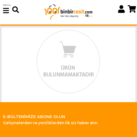
Menü
E-BÜLTENİMİZE ABONE OLUN
Gelişmelerden ve yeniliklerden ilk siz haber alın.