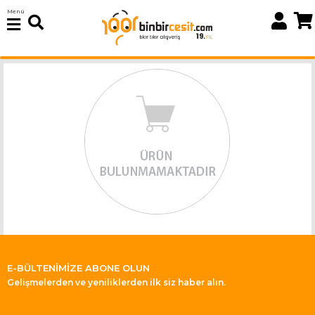
Menü
E-BÜLTENİMİZE ABONE OLUN
Gelişmelerden ve yeniliklerden ilk siz haber alın.