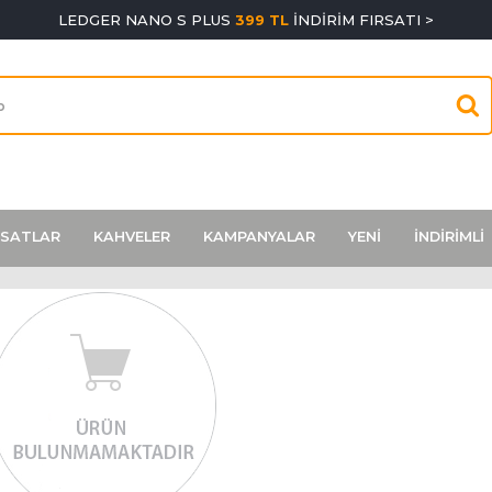
LEDGER NANO S PLUS
399 TL
İNDİRİM FIRSATI >
RSATLAR
KAHVELER
KAMPANYALAR
YENİ
İNDİRİMLİ