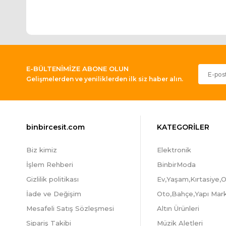
E-BÜLTENİMİZE ABONE OLUN
Gelişmelerden ve yeniliklerden ilk siz haber alın.
binbircesit.com
KATEGORİLER
Biz kimiz
Elektronik
İşlem Rehberi
BinbirModa
Gizlilik politikası
Ev,Yaşam,Kırtasiye,O
İade ve Değişim
Oto,Bahçe,Yapı Mar
Mesafeli Satış Sözleşmesi
Altın Ürünleri
Sipariş Takibi
Müzik Aletleri