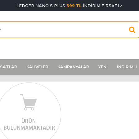
LEDGER NANO S PLUS
399 TL
İNDİRİM FIRSATI >
RSATLAR
KAHVELER
KAMPANYALAR
YENİ
İNDİRİMLİ