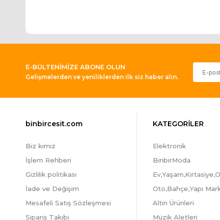
E-BÜLTENİMİZE ABONE OLUN
Gelişmelerden ve yeniliklerden ilk siz haber alın.
binbircesit.com
KATEGORİLER
Biz kimiz
Elektronik
İşlem Rehberi
BinbirModa
Gizlilik politikası
Ev,Yaşam,Kırtasiye,O
İade ve Değişim
Oto,Bahçe,Yapı Mar
Mesafeli Satış Sözleşmesi
Altın Ürünleri
Sipariş Takibi
Müzik Aletleri