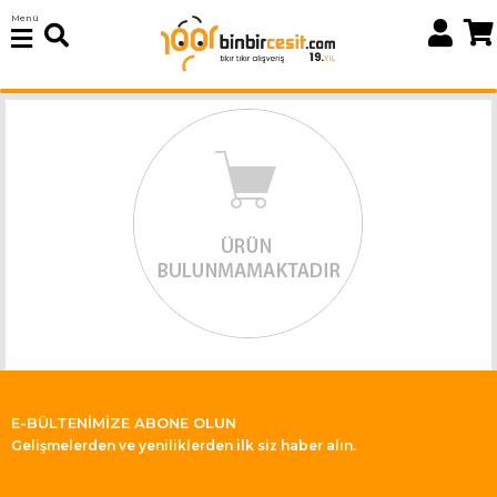
Menü
E-BÜLTENİMİZE ABONE OLUN
Gelişmelerden ve yeniliklerden ilk siz haber alın.