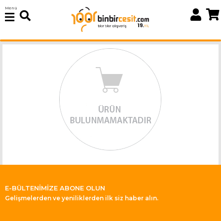
Menü
E-BÜLTENİMİZE ABONE OLUN
Gelişmelerden ve yeniliklerden ilk siz haber alın.