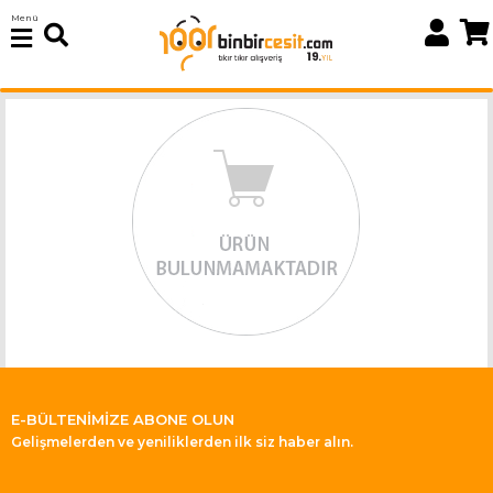
Menü
E-BÜLTENİMİZE ABONE OLUN
Gelişmelerden ve yeniliklerden ilk siz haber alın.