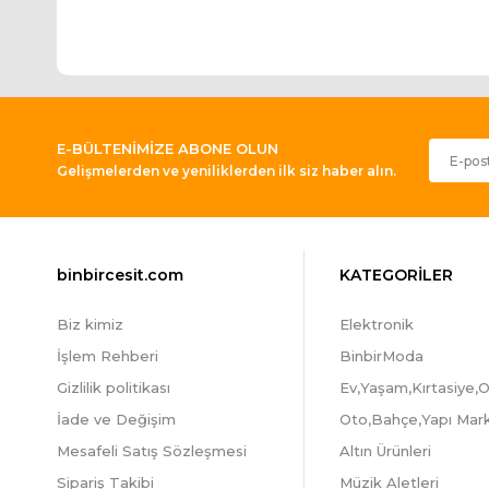
E-BÜLTENİMİZE ABONE OLUN
Gelişmelerden ve yeniliklerden ilk siz haber alın.
binbircesit.com
KATEGORİLER
Biz kimiz
Elektronik
İşlem Rehberi
BinbirModa
Gizlilik politikası
Ev,Yaşam,Kırtasiye,O
İade ve Değişim
Oto,Bahçe,Yapı Mar
Mesafeli Satış Sözleşmesi
Altın Ürünleri
Sipariş Takibi
Müzik Aletleri