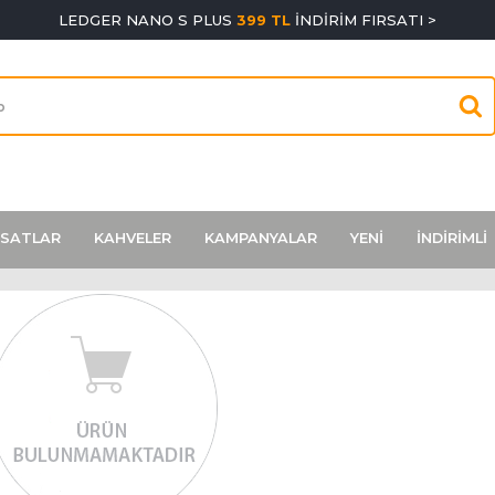
LEDGER NANO S PLUS
399 TL
İNDİRİM FIRSATI >
RSATLAR
KAHVELER
KAMPANYALAR
YENİ
İNDİRİMLİ