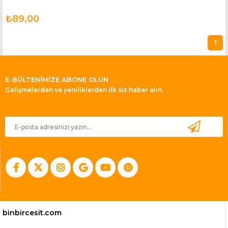
₺89,00
1
E-BÜLTENİMİZE ABONE OLUN
Gelişmelerden ve yeniliklerden ilk siz haber alın.
binbircesit.com