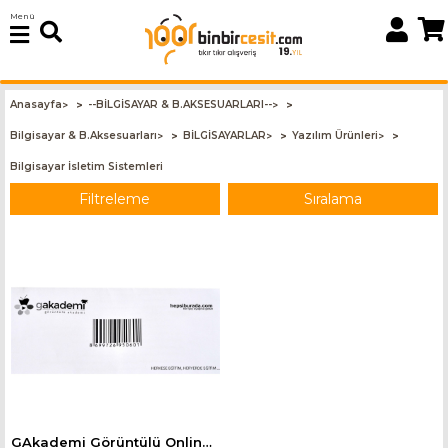
Menü
Anasayfa
--BİLGİSAYAR & B.AKSESUARLARI--
>
>
Bilgisayar & B.Aksesuarları
BİLGİSAYARLAR
Yazılım Ürünleri
>
>
>
Bilgisayar İsletim Sistemleri
Filtreleme
Sıralama
GAkademi Görüntülü Online Eğitim Platformu