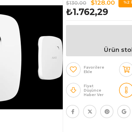
$128.00
%
2
İ
$130.00
₺1.762,29
Ürün sto
Favorilere
Ekle
Fiyat
Düşünce
Haber Ver