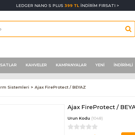
LEDGER NANO S PLUS
399 TL
İNDİRİM FIRSATI >
RSATLAR
KAHVELER
KAMPANYALAR
YENİ
İNDİRİMLİ
arm Sistemleri
Ajax FireProtect / BEYAZ
Ajax FireProtect / BEY
(1048)