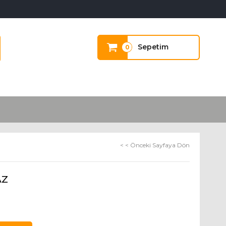
Sepetim
0
< < Önceki Sayfaya Dön
AZ