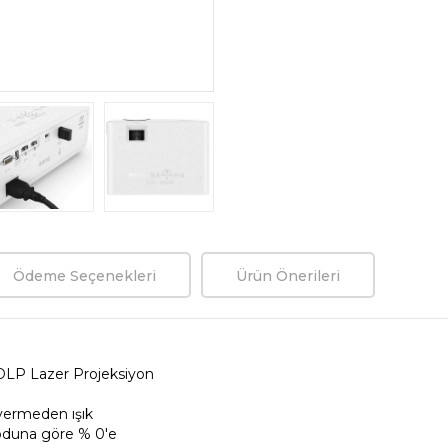
Ödeme Seçenekleri
Ürün Önerileri
P Lazer Projeksiyon
vermeden ışık
Moduna göre % 0'e