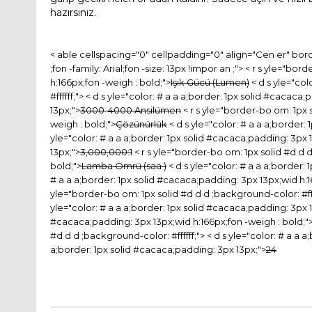
hazırsınız.
< able cellspacing="0" cellpadding="0" align="Cen er" bord
;fon -family: Arial;fon -size: 13px !impor an ;"> < r s yle="b
h:166px;fon -weigh : bold;">
Işık Gücü (Lumen)
< d s yle="col
#ffffff;"> < d s yle="color: # a a a;border: 1px solid #cacaca
13px;">
3000-4000 Ansilümen
< r s yle="border-bo om: 1px s
weigh : bold;">
Çözünürlük
< d s yle="color: # a a a;border:
yle="color: # a a a;border: 1px solid #cacaca;padding: 3px 
13px;">
3,000,000:1
< r s yle="border-bo om: 1px solid #d d d
bold;">
Lamba Ömrü (saa )
< d s yle="color: # a a a;border:
# a a a;border: 1px solid #cacaca;padding: 3px 13px;wid h:1
yle="border-bo om: 1px solid #d d d ;background-color: #ffff
yle="color: # a a a;border: 1px solid #cacaca;padding: 3px 
#cacaca;padding: 3px 13px;wid h:166px;fon -weigh : bold;"
#d d d ;background-color: #ffffff;"> < d s yle="color: # a a
a;border: 1px solid #cacaca;padding: 3px 13px;">
24