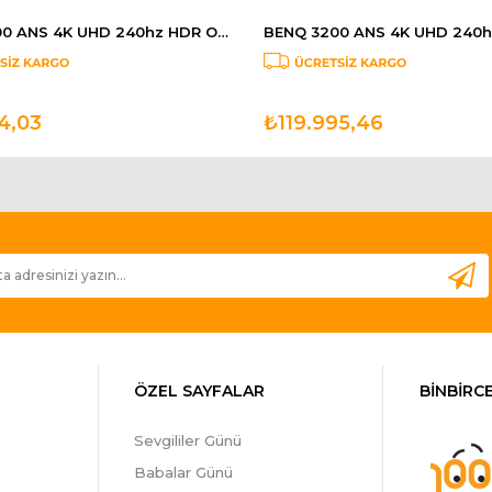
BENQ 3200 ANS 4K UHD 240hz HDR Oyun Eğlence Projektörü 2.5 mt den 100 TK700
4,03
₺119.995,46
ÖZEL SAYFALAR
BİNBİRCE
Sevgililer Günü
Babalar Günü