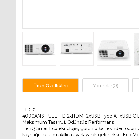
Ürün Özellikleri
Yorumlar
(0)
LH6 0
4000ANS FULL HD 2xHDMI 2xUSB Type A 1xUSB C DL
Maksimum Tasarruf, Ödünsüz Performans
BenQ Smar Eco eknolojisi, görün ü kali esinden ödün 
kaynağı gücünü akıllıca ayarlayarak geleneksel Eco 