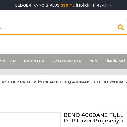
LEDGER NANO S PLUS
399 TL
İNDİRİM FIRSATI >
RSATLAR
KAHVELER
KAMPANYALAR
YENİ
İNDİRİMLİ
lar
DLP PROJEKSİYONLAR
BENQ 4000ANS FULL HD 2xHDMI 2x
BENQ 4000ANS FULL H
DLP Lazer Projeksiyo