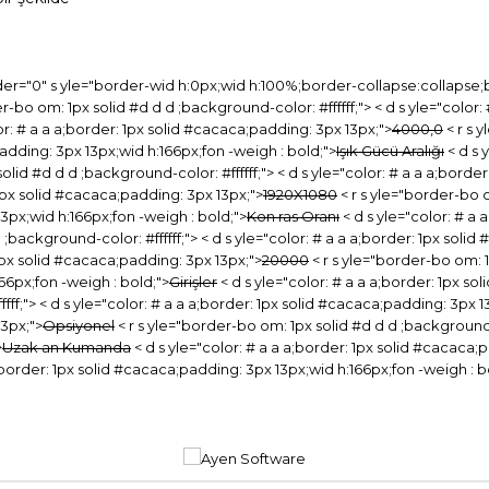
er="0" s yle="border-wid h:0px;wid h:100%;border-collapse:collapse;bo
order-bo om: 1px solid #d d d ;background-color: #ffffff;"> < d s yle="col
or: # a a a;border: 1px solid #cacaca;padding: 3px 13px;">
4000,0
< r s 
;padding: 3px 13px;wid h:166px;fon -weigh : bold;">
Işık Gücü Aralığı
< d s 
olid #d d d ;background-color: #ffffff;"> < d s yle="color: # a a a;bord
 1px solid #cacaca;padding: 3px 13px;">
1920X1080
< r s yle="border-bo o
13px;wid h:166px;fon -weigh : bold;">
Kon ras Oranı
< d s yle="color: # a
 ;background-color: #ffffff;"> < d s yle="color: # a a a;border: 1px sol
 1px solid #cacaca;padding: 3px 13px;">
20000
< r s yle="border-bo om: 1
66px;fon -weigh : bold;">
Girişler
< d s yle="color: # a a a;border: 1px s
ff;"> < d s yle="color: # a a a;border: 1px solid #cacaca;padding: 3px 1
13px;">
Opsiyonel
< r s yle="border-bo om: 1px solid #d d d ;background-co
>
Uzak an Kumanda
< d s yle="color: # a a a;border: 1px solid #cacaca;
 a;border: 1px solid #cacaca;padding: 3px 13px;wid h:166px;fon -weigh : b