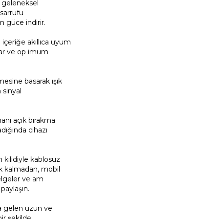
, geleneksel
asarrufu
 güce indirir.
çeriğe akıllıca uyum
lar ve op imum
esine basarak ışık
 sinyal
anı açık bırakma
adığında cihazı
kilidiyle kablosuz
ek kalmadan, mobil
belgeler ve am
paylaşın.
a gelen uzun ve
ir şekilde