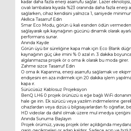
kadar daha fazla enerji asarrufu sağlar. Lazer eknolojisi
cıvalı lambalara kıyasla %23 oranında daha fazla enerji 
sağlarken, cihaz kendisini yalnızca 1, saniyede minimum
Akıllıca Tasarruf Edin
Smar Eco Modu, görün ü kali esinden ödün vermeden i
sağlayarak ışık kaynağının gücünü dinamik olarak ayar
performans sunar.
Anında Kayde
Görün üyü bir süreliğine kapa mak için Eco Blank düğm
kaynağının güç üke imini % 0 azal ın. 3 dakika boyunca
algılanmazsa projek ör o oma ik olarak bu moda girer.
Zahme sizce Tasarruf Edin
O oma ik Kapanma, enerji asarrufu sağlamak ve ekipm
endişesini en aza indirmek için 20 dakika işlem yapılm
kapa ır.
Sürücüsüz Kablosuz Projeksiyon
BenQ LH6 0 projek örünüzü is eğe bağlı WiFi donanım 
hale ge irin. Ek sürücü veya yazılım indirmelerine ger
cihazlardan veya dizüs ü bilgisayarlardan fo oğraflar, 
HD videolar da dahil olmak üzere mul imedya içeriğini 
Anında Sunuma Başlayın
Projek örümüz, yavaş projek örler açıldığında meydan
garip gecikmeleri or adan kaldırır. Sadece açın ve hızlı b