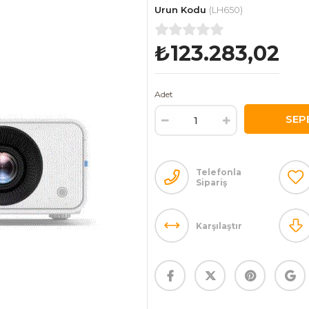
(LH650)
₺123.283,02
Adet
Telefonla
Sipariş
Karşılaştır