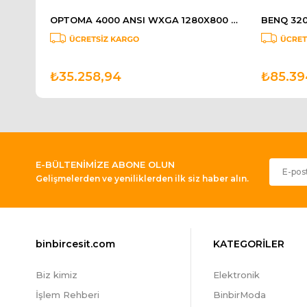
BENQ 4K Wireless HDMI Dongle WiFi 5 Airplay Chromecast Powered by USB 5V 1.5A QP30
OPTOMA 4000 ANSI WXGA 1280X800 VGA HDMI W400LVE
₺35.258,94
₺85.39
E-BÜLTENİMİZE ABONE OLUN
Gelişmelerden ve yeniliklerden ilk siz haber alın.
binbircesit.com
KATEGORİLER
Biz kimiz
Elektronik
İşlem Rehberi
BinbirModa