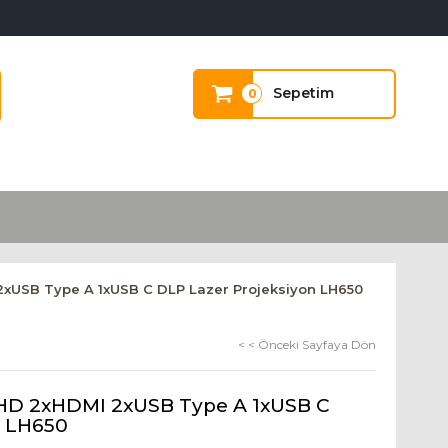
Sepetim
0
USB Type A 1xUSB C DLP Lazer Projeksiyon LH650
< < Önceki Sayfaya Dön
D 2xHDMI 2xUSB Type A 1xUSB C
n LH650