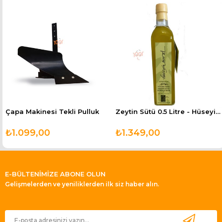
Çapa Makinesi Tekli Pulluk
Zeytin Sütü 0.5 Litre - Hüseyin Meral Zeytin Sütü
₺1.099,00
₺1.349,00
E-BÜLTENİMİZE ABONE OLUN
Gelişmelerden ve yeniliklerden ilk siz haber alın.