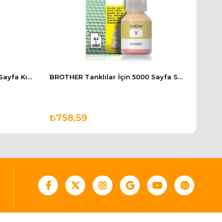
BROTHER Tanklılar İçin 5000 Sayfa Kırmızı Kartuş BT5000M
BROTHER Tanklılar İçin 5000 Sayfa Sarı Kartuş BT5000Y
₺758,59
₺91