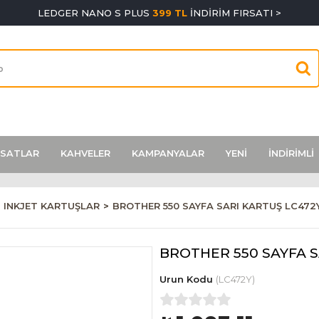
LEDGER NANO S PLUS
399 TL
İNDİRİM FIRSATI >
RSATLAR
KAHVELER
KAMPANYALAR
YENİ
İNDİRİMLİ
INKJET KARTUŞLAR
BROTHER 550 SAYFA SARI KARTUŞ LC472
BROTHER 550 SAYFA S
(LC472Y)