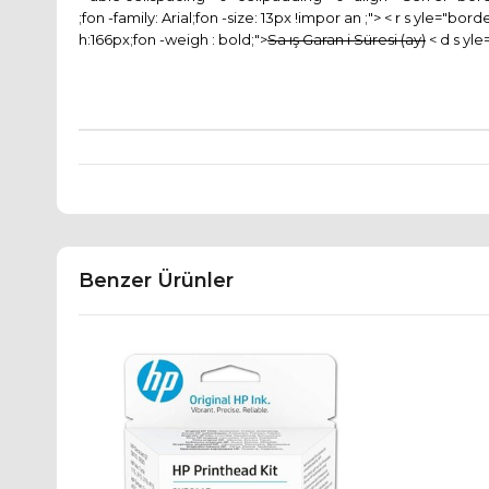
;fon -family: Arial;fon -size: 13px !impor an ;"> < r s yle="b
h:166px;fon -weigh : bold;">
Sa ış Garan i Süresi (ay)
< d s yle
Benzer Ürünler