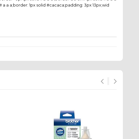
or: # a a a;border: 1px solid #cacaca;padding: 3px 13px;wid