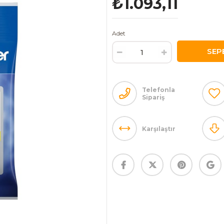
₺1.093,11
Adet
Telefonla
Sipariş
Karşılaştır