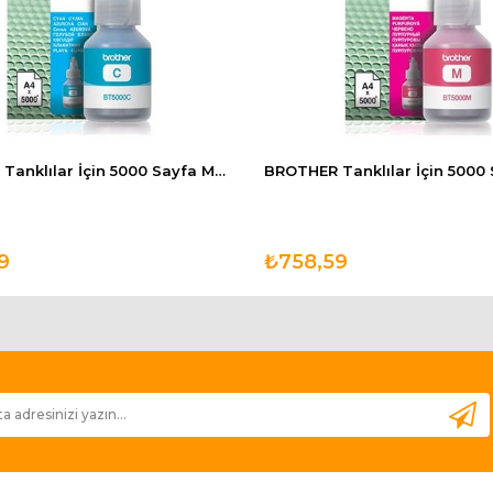
BROTHER Tanklılar İçin 5000 Sayfa Mavi Kartuş BT5000C
9
₺758,59