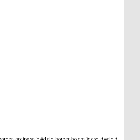
rder- op: 1px solid #d d d ;border-bo om: 1px solid #d d d