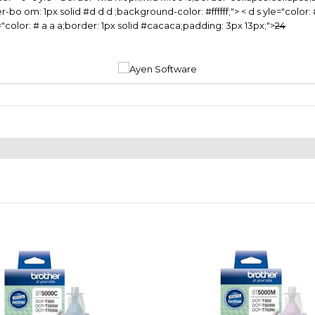
order-bo om: 1px solid #d d d ;background-color: #ffffff;"> < d s yle="col
="color: # a a a;border: 1px solid #cacaca;padding: 3px 13px;">
24