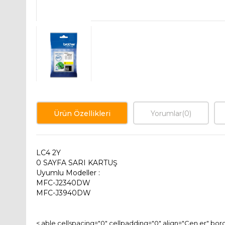
Ürün Özellikleri
Yorumlar
(0)
LC4 2Y
0 SAYFA SARI KARTUŞ
Uyumlu Modeller :
MFC-J2340DW
MFC-J3940DW
< able cellspacing="0" cellpadding="0" align="Cen er" bord