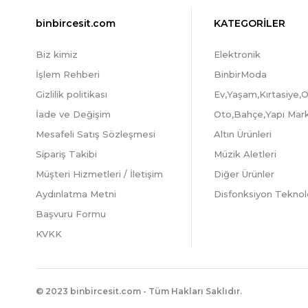
binbircesit.com
KATEGORİLER
Biz kimiz
Elektronik
İşlem Rehberi
BinbirModa
Gizlilik politikası
Ev,Yaşam,Kırtasiye,O
İade ve Değişim
Oto,Bahçe,Yapı Mar
Mesafeli Satış Sözleşmesi
Altın Ürünleri
Sipariş Takibi
Müzik Aletleri
Müşteri Hizmetleri / İletişim
Diğer Ürünler
Aydınlatma Metni
Disfonksiyon Teknolo
Başvuru Formu
KVKK
© 2023 binbircesit.com - Tüm Hakları Saklıdır.