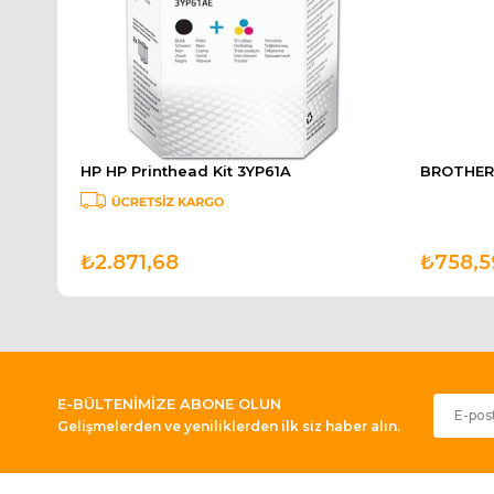
BROTHER Eski Tanklılar 6000 Sayfa Siyah Kartuş BT6000BK
HP HP Printhead Kit 3YP61A
₺2.871,68
₺758,5
E-BÜLTENİMİZE ABONE OLUN
Gelişmelerden ve yeniliklerden ilk siz haber alın.