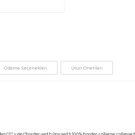
Ödeme Seçenekleri
Ürün Önerileri
er="0" s yle="border-wid h:0px;wid h:100%;border-collapse:collapse;bo