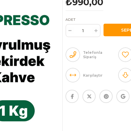
₺990,00
ADET
Telefonla
Sipariş
Karşılaştır