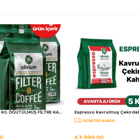
OLİVİUM 1 KG ÖĞÜTÜLMÜŞ FİLTRE KAHVE (4 ADET 250 GRAMLIK ÜRÜN İÇERİR)
0
₺3.999,00