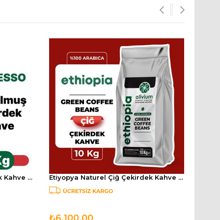
Espresso Kavrulmuş Çekirdek Kahve - 5 Kg
Etiyopya Naturel Çiğ Çekirdek Kahve - 10 Kg
Etiyo
₺6.100,00
₺4.