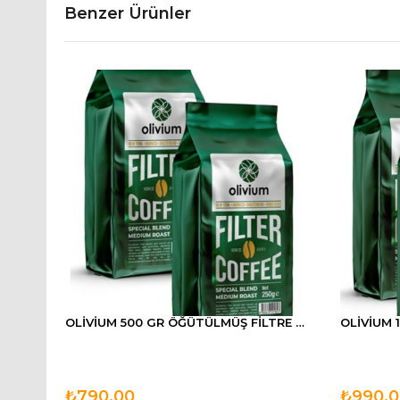
Benzer Ürünler
OLİVİUM 500 GR ÖĞÜTÜLMÜŞ FİLTRE KAHVE (2 ADET 250 GRAMLIK ÜRÜN İÇERİR)
₺790,00
₺990,0