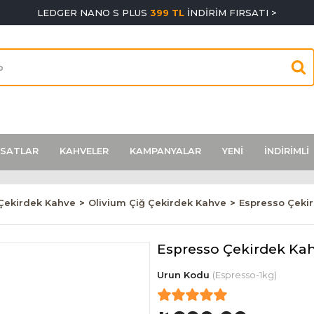
LEDGER NANO S PLUS
399 TL
İNDİRİM FIRSATI >
RSATLAR
KAHVELER
KAMPANYALAR
YENİ
İNDİRİMLİ
 Çekirdek Kahve
Olivium Çiğ Çekirdek Kahve
Espresso Çekir
Espresso Çekirdek Kah
(Espresso-1kg)