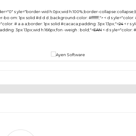
er="0" s yle="border-wid h:0px;wid h:100%;border-collapse:collapse;bo
order-bo om: 1px solid #d d d ;background-color: #ffffff;"> < d s yle="col
="color: # a a a;border: 1px solid #cacaca;padding: 3px 13px;">
24
< r s 
;padding: 3px 13px;wid h:166px;fon -weigh : bold;">
EAN
< d s yle="color: