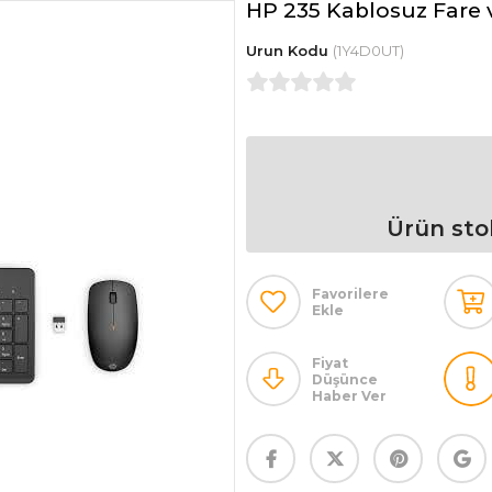
HP 235 Kablosuz Fare
(1Y4D0UT)
Ürün sto
Favorilere
Ekle
Fiyat
Düşünce
Haber Ver