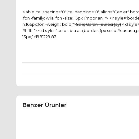
< able cellspacing="0" cellpadding="0" align="Cen er" bord
;fon -family: Arial;fon -size: 13px !impor an ;"> < r s yle="b
h:166px;fon -weigh : bold;">
Sa ış Garan i Süresi (ay)
< d s yle
#ffffff;"> < d s yle="color: # a a a;border: 1px solid #cacaca
13px;">
1981229 83
Benzer Ürünler