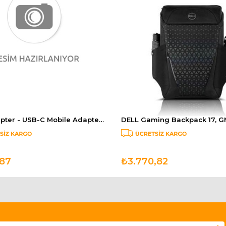
DELL Adapter - USB-C Mobile Adapter - DA310 470-AEUP
,87
₺3.770,82