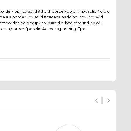
rder- op: 1px solid #d d d ;border-bo om: 1px solid #d d d
or: # a a a;border: 1px solid #cacaca;padding: 3px 13px;wid
yle="border-bo om: 1px solid #d d d ;background-color:
 # a a a;border: 1px solid #cacaca;padding: 3px