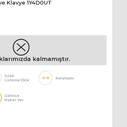
 ve Klavye 1Y4D0UT
klarımızda kalmamıştır.
İstek
Karşılaştır
Listeme Ekle
Gelince
Haber Ver