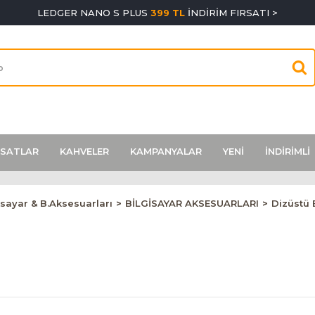
LEDGER NANO S PLUS
399 TL
İNDİRİM FIRSATI >
RSATLAR
KAHVELER
KAMPANYALAR
YENİ
İNDİRİMLİ
isayar & B.Aksesuarları
BİLGİSAYAR AKSESUARLARI
Dizüstü 