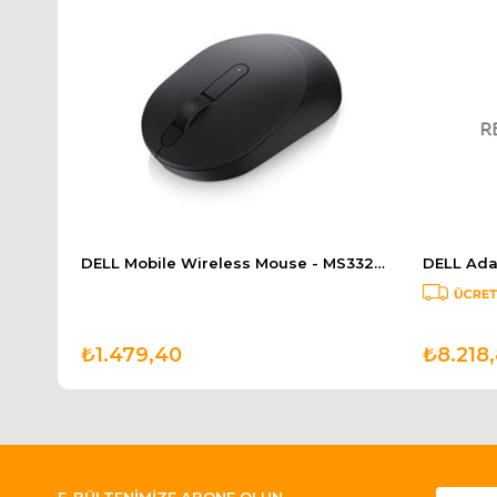
DELL Wireless Keyboard and Mouse-KM3322W Turkish QWERTY 580-AKGI
DELL Mobile Wireless Mouse - MS3320W - Black 570-ABHK
₺1.479,40
₺8.218
E-BÜLTENİMİZE ABONE OLUN