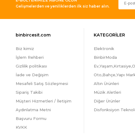
Gelişmelerden ve yeniliklerden ilk siz haber alın.
binbircesit.com
KATEGORİLER
Biz kimiz
Elektronik
İşlem Rehberi
BinbirModa
Gizlilik politikası
Ev,Yaşam,Kırtasiye,O
İade ve Değişim
Oto,Bahçe,Yapı Mar
Mesafeli Satış Sözleşmesi
Altın Ürünleri
Sipariş Takibi
Müzik Aletleri
Müşteri Hizmetleri / İletişim
Diğer Ürünler
Aydınlatma Metni
Disfonksiyon Teknolo
Başvuru Formu
KVKK