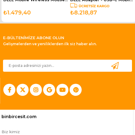
₺1.479,40
₺8.218,87
E-BÜLTENİMİZE ABONE OLUN
Gelişmelerden ve yeniliklerden ilk siz haber alın.
binbircesit.com
Biz kimiz