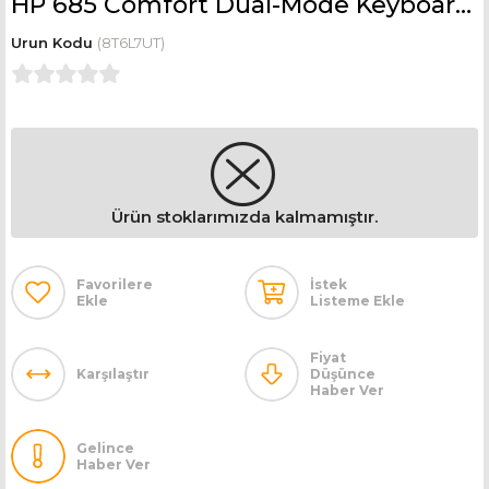
HP 685 Comfort Dual-Mode Keyboard and Mouse Combo-TURKISH 8T6L7UT
(8T6L7UT)
Ürün stoklarımızda kalmamıştır.
Favorilere
İstek
Ekle
Listeme Ekle
Fiyat
Karşılaştır
Düşünce
Haber Ver
Gelince
Haber Ver