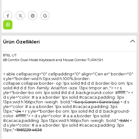
Ürün Özellikleri
8T6L UT
68 Comfor Dual-Mode Keyboard and Mouse Combo-TURKISH
< able cellspacing="0" cellpadding="0" align="Cen er" border="0"
s yle="border-wid h:0px;wid h:100%;border-
collapse:collapse;border- op: 1px solid #d d d ;border-bo om: 1px
solid #d d d ;fon -family: Arial;fon -size: 13px !impor an ;"> < r s
yle="border-bo om: 1px solid #d d d ;background-color: #ffffff;"> <
d s yle="color: # a a a;border: 1px solid #cacaca;padding: 3px
13px;wid h:166px;fon -weigh : bold;">
Sa ış Garan i Süresi (ay)
< d s
yle="color: # a a a;border: 1px solid #cacaca;padding: 3px
13px;">
24
< r s yle="border-bo om: 1px solid #d d d ;background-
color: #ffffff;"> < d s yle="color: # a a a;border: 1px solid
#cacaca;padding: 3px 13px;wid h:166px;fon -weigh : bold;">
EAN
<
d s yle="color: # a a a;border: 1px solid #cacaca;padding: 3px
13px;">
1981229 4636