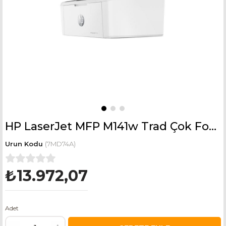
HP LaserJet MFP M141w Trad Çok Fonksiyonlu Yazıcı 7MD74A
(7MD74A)
₺13.972,07
Adet