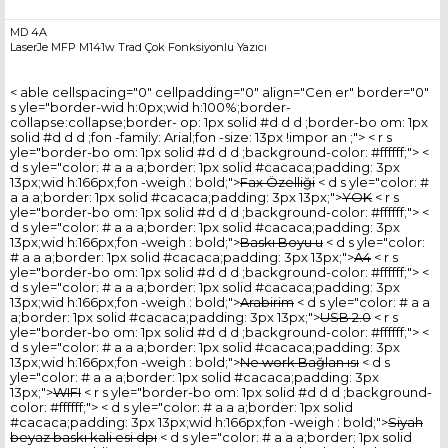
MD 4A
LaserJe MFP M141w Trad Çok Fonksiyonlu Yazıcı
< able cellspacing="0" cellpadding="0" align="Cen er" border="0"
s yle="border-wid h:0px;wid h:100%;border-
collapse:collapse;border- op: 1px solid #d d d ;border-bo om: 1px
solid #d d d ;fon -family: Arial;fon -size: 13px !impor an ;"> < r s
yle="border-bo om: 1px solid #d d d ;background-color: #ffffff;"> <
d s yle="color: # a a a;border: 1px solid #cacaca;padding: 3px
13px;wid h:166px;fon -weigh : bold;">
Fax Özelliği
< d s yle="color: #
a a a;border: 1px solid #cacaca;padding: 3px 13px;">
YOK
< r s
yle="border-bo om: 1px solid #d d d ;background-color: #ffffff;"> <
d s yle="color: # a a a;border: 1px solid #cacaca;padding: 3px
13px;wid h:166px;fon -weigh : bold;">
Baskı Boyu u
< d s yle="color:
# a a a;border: 1px solid #cacaca;padding: 3px 13px;">
A4
< r s
yle="border-bo om: 1px solid #d d d ;background-color: #ffffff;"> <
d s yle="color: # a a a;border: 1px solid #cacaca;padding: 3px
13px;wid h:166px;fon -weigh : bold;">
Arabirim
< d s yle="color: # a a
a;border: 1px solid #cacaca;padding: 3px 13px;">
USB 2.0
< r s
yle="border-bo om: 1px solid #d d d ;background-color: #ffffff;"> <
d s yle="color: # a a a;border: 1px solid #cacaca;padding: 3px
13px;wid h:166px;fon -weigh : bold;">
Ne work Bağlan ısı
< d s
yle="color: # a a a;border: 1px solid #cacaca;padding: 3px
13px;">
WIFI
< r s yle="border-bo om: 1px solid #d d d ;background-
color: #ffffff;"> < d s yle="color: # a a a;border: 1px solid
#cacaca;padding: 3px 13px;wid h:166px;fon -weigh : bold;">
Siyah
beyaz baskı kali esi dpı
< d s yle="color: # a a a;border: 1px solid