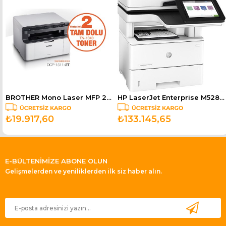
BROTHER Mono Laser MFP 20ppm A4 Yazıcı DCP-1511-2T
HP LaserJet Enterprise M528DN Mono Laser MFP 43ppm A4 Yazıcı 1PV64A
₺19.917,60
₺133.145,65
E-BÜLTENİMİZE ABONE OLUN
Gelişmelerden ve yeniliklerden ilk siz haber alın.