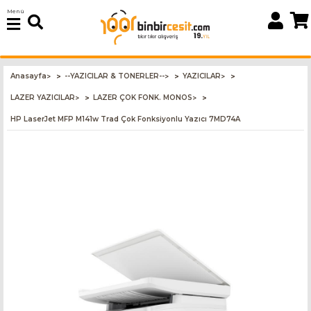
Menü
Anasayfa
--YAZICILAR & TONERLER--
YAZICILAR
>
>
>
LAZER YAZICILAR
LAZER ÇOK FONK. MONOS
>
>
HP LaserJet MFP M141w Trad Çok Fonksiyonlu Yazıcı 7MD74A