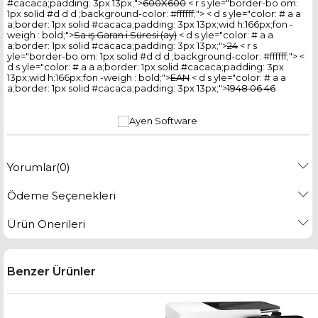
#cacaca;padding: 3px 13px;">
600X600
< r s yle="border-bo om:
1px solid #d d d ;background-color: #ffffff;"> < d s yle="color: # a a
a;border: 1px solid #cacaca;padding: 3px 13px;wid h:166px;fon -
weigh : bold;">
Sa ış Garan i Süresi (ay)
< d s yle="color: # a a
a;border: 1px solid #cacaca;padding: 3px 13px;">
24
< r s
yle="border-bo om: 1px solid #d d d ;background-color: #ffffff;"> <
d s yle="color: # a a a;border: 1px solid #cacaca;padding: 3px
13px;wid h:166px;fon -weigh : bold;">
EAN
< d s yle="color: # a a
a;border: 1px solid #cacaca;padding: 3px 13px;">
1948 06 46
Yorumlar
(0)
Ödeme Seçenekleri
Ürün Önerileri
Benzer Ürünler