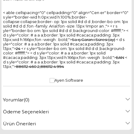
< able cellspacing="0" cellpadding="0" align="Cen er" border="0"
s yle="border-wid h:0px;wid h:100%;border-
collapse:collapse;border- op: 1px solid #d d d ;border-bo om: 1px
solid #d d d ;fon -family: Arial;fon -size: 13px !impor an ;"> < r s
yle="border-bo om: 1px solid #d d d ;background-color: #ffffff;"> <
d s yle="color: # a a a;border: 1px solid #cacaca;padding: 3px
13px;wid h:166px;fon -weigh : bold;">
Sa ış Garan i Süresi (ay)
< d s
yle="color: # a a a;border: 1px solid #cacaca;padding: 3px
13px;">
24
< r s yle="border-bo om: 1px solid #d d d ;background-
color: #ffffff;"> < d s yle="color: # a a a;border: 1px solid
#cacaca;padding: 3px 13px;wid h:166px;fon -weigh : bold;">
EAN
<
d s yle="color: # a a a;border: 1px solid #cacaca;padding: 3px
13px;">
886112 460 2,886112 4 994
Yorumlar
(0)
Ödeme Seçenekleri
Ürün Önerileri