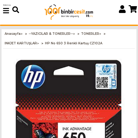
Menü
Anasayfa
--YAZICILAR & TONERLER--
TONERLER
>
>
>
INKJET KARTUŞLAR
HP No 650 3 Renkli Kartuş CZ102A
>