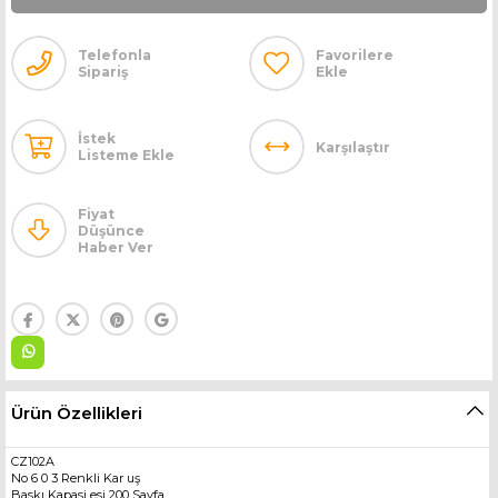
Telefonla
Favorilere
Sipariş
Ekle
İstek
Karşılaştır
Listeme Ekle
Fiyat
Düşünce
Haber Ver
Ürün Özellikleri
CZ102A
No 6 0 3 Renkli Kar uş
Baskı Kapasi esi 200 Sayfa