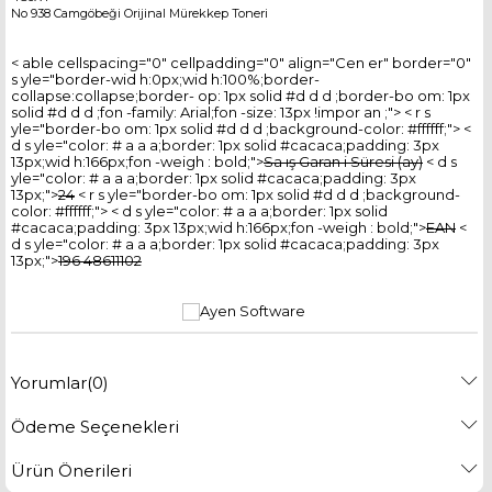
No 938 Camgöbeği Orijinal Mürekkep Toneri
< able cellspacing="0" cellpadding="0" align="Cen er" border="0"
s yle="border-wid h:0px;wid h:100%;border-
collapse:collapse;border- op: 1px solid #d d d ;border-bo om: 1px
solid #d d d ;fon -family: Arial;fon -size: 13px !impor an ;"> < r s
yle="border-bo om: 1px solid #d d d ;background-color: #ffffff;"> <
d s yle="color: # a a a;border: 1px solid #cacaca;padding: 3px
13px;wid h:166px;fon -weigh : bold;">
Sa ış Garan i Süresi (ay)
< d s
yle="color: # a a a;border: 1px solid #cacaca;padding: 3px
13px;">
24
< r s yle="border-bo om: 1px solid #d d d ;background-
color: #ffffff;"> < d s yle="color: # a a a;border: 1px solid
#cacaca;padding: 3px 13px;wid h:166px;fon -weigh : bold;">
EAN
<
d s yle="color: # a a a;border: 1px solid #cacaca;padding: 3px
13px;">
196 48611102
Yorumlar
(0)
Ödeme Seçenekleri
Ürün Önerileri