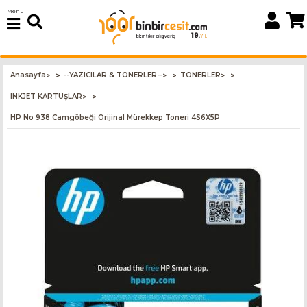
Menü
Anasayfa
--YAZICILAR & TONERLER--
TONERLER
>
>
>
INKJET KARTUŞLAR
>
HP No 938 Camgöbeği Orijinal Mürekkep Toneri 4S6X5P