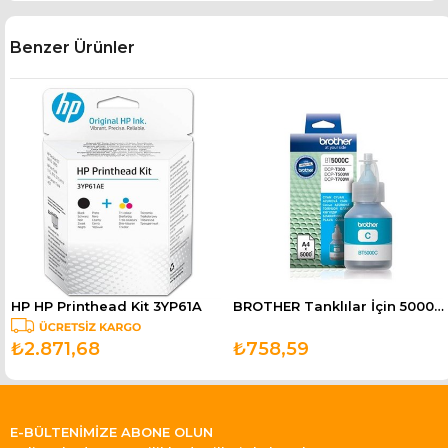
Benzer Ürünler
HP HP Printhead Kit 3YP61A
BROTHER Tanklılar İçin 5000 Sayfa Mavi Kartuş BT5000C
₺2.871,68
₺758,59
E-BÜLTENİMİZE ABONE OLUN