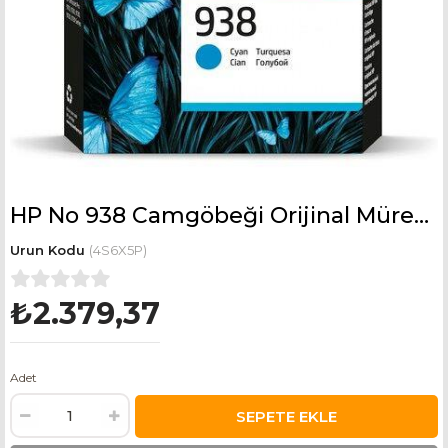
HP No 938 Camgöbeği Orijinal Mürekkep Toneri 4S6X5P
(4S6X5P)
₺2.379,37
Adet