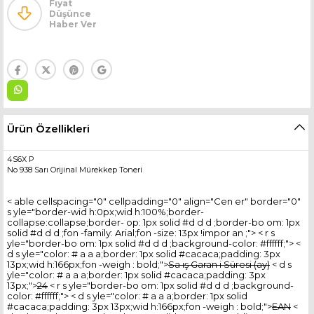
Fiyat
Düşünce
Haber Ver
Ürün Özellikleri
4S6X P
No 938 Sarı Orijinal Mürekkep Toneri
< able cellspacing="0" cellpadding="0" align="Cen er" border="0"
s yle="border-wid h:0px;wid h:100%;border-
collapse:collapse;border- op: 1px solid #d d d ;border-bo om: 1px
solid #d d d ;fon -family: Arial;fon -size: 13px !impor an ;"> < r s
yle="border-bo om: 1px solid #d d d ;background-color: #ffffff;"> <
d s yle="color: # a a a;border: 1px solid #cacaca;padding: 3px
13px;wid h:166px;fon -weigh : bold;">
Sa ış Garan i Süresi (ay)
< d s
yle="color: # a a a;border: 1px solid #cacaca;padding: 3px
13px;">
24
< r s yle="border-bo om: 1px solid #d d d ;background-
color: #ffffff;"> < d s yle="color: # a a a;border: 1px solid
#cacaca;padding: 3px 13px;wid h:166px;fon -weigh : bold;">
EAN
<