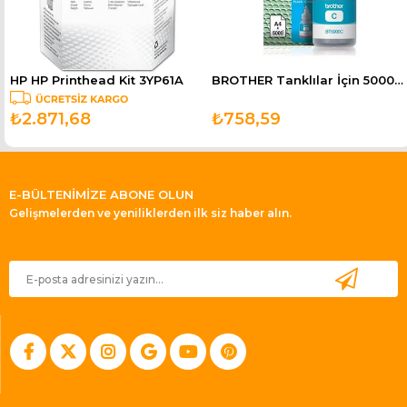
HP HP Printhead Kit 3YP61A
BROTHER Tanklılar İçin 5000 Sayfa Mavi Kartuş BT5000C
₺2.871,68
₺758,59
E-BÜLTENİMİZE ABONE OLUN
Gelişmelerden ve yeniliklerden ilk siz haber alın.