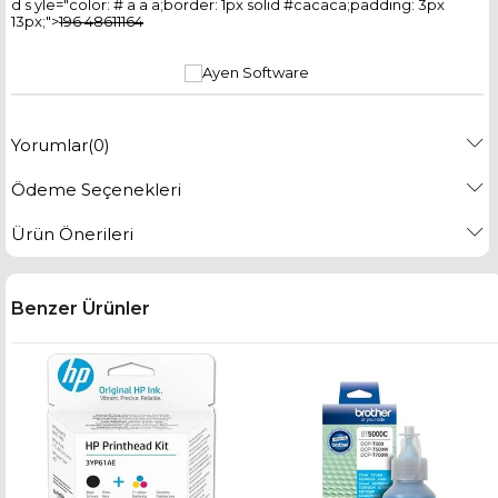
d s yle="color: # a a a;border: 1px solid #cacaca;padding: 3px
13px;">
196 48611164
Yorumlar
(0)
Ödeme Seçenekleri
Ürün Önerileri
Benzer Ürünler