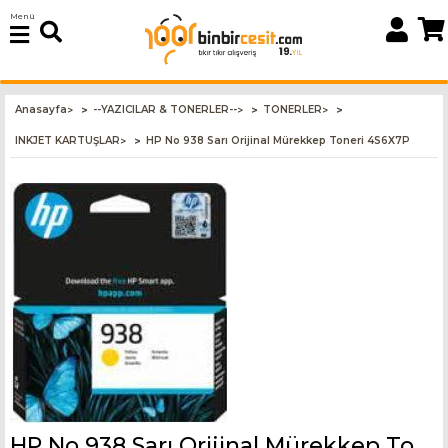
Menü
Anasayfa
--YAZICILAR & TONERLER--
TONERLER
>
>
>
INKJET KARTUŞLAR
HP No 938 Sarı Orijinal Mürekkep Toneri 4S6X7P
>
HP No 938 Sarı Orijinal Mürekkep Toneri 4S6X7P