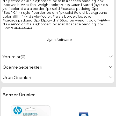
d s yle="color: # a a a;border: 1px solid #cacaca;padding: 3px
13px;wid h:166px;fon -weigh : bold;">
Sa ış Garan i Süresi (ay)
< d s
yle="color: # a a a;border: 1px solid #cacaca;padding: 3px
13px;">
24
< r s yle="border-bo om: 1px solid #d d d ;background-
color: #ffffff;"> < d s yle="color: # a a a;border: 1px solid
#cacaca;padding: 3px 13px;wid h:166px;fon -weigh : bold;">
EAN
<
d s yle="color: # a a a;border: 1px solid #cacaca;padding: 3px
13px;">
88 8 69140
Yorumlar
(0)
Ödeme Seçenekleri
Ürün Önerileri
Benzer Ürünler