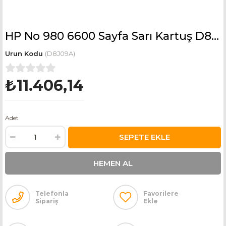
HP No 980 6600 Sayfa Sarı Kartuş D8J09A
(D8J09A)
₺11.406,14
Adet
Telefonla
Favorilere
Sipariş
Ekle