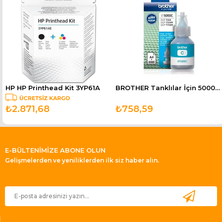
HP HP Printhead Kit 3YP61A
BROTHER Tanklılar İçin 5000 Sayfa Mavi Kartuş BT5000C
₺2.871,68
₺758,59
E-BÜLTENİMİZE ABONE OLUN
Gelişmelerden ve yeniliklerden ilk siz haber alın.