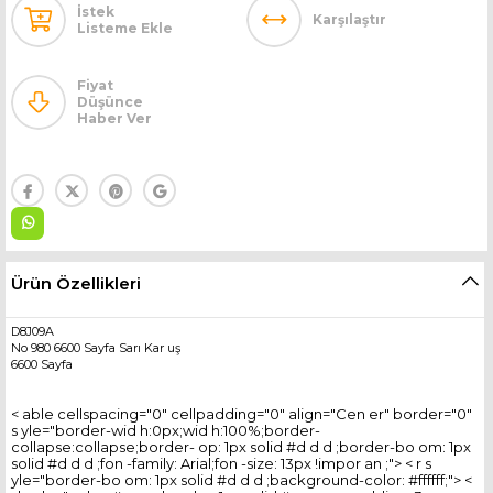
İstek
Karşılaştır
Listeme Ekle
Fiyat
Düşünce
Haber Ver
Ürün Özellikleri
D8J09A
No 980 6600 Sayfa Sarı Kar uş
6600 Sayfa
< able cellspacing="0" cellpadding="0" align="Cen er" border="0"
s yle="border-wid h:0px;wid h:100%;border-
collapse:collapse;border- op: 1px solid #d d d ;border-bo om: 1px
solid #d d d ;fon -family: Arial;fon -size: 13px !impor an ;"> < r s
yle="border-bo om: 1px solid #d d d ;background-color: #ffffff;"> <