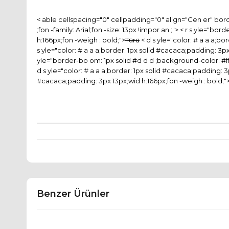
< able cellspacing="0" cellpadding="0" align="Cen er" bord
;fon -family: Arial;fon -size: 13px !impor an ;"> < r s yle="b
h:166px;fon -weigh : bold;">
Türü
< d s yle="color: # a a a;bo
s yle="color: # a a a;border: 1px solid #cacaca;padding: 3px
yle="border-bo om: 1px solid #d d d ;background-color: #ffff
d s yle="color: # a a a;border: 1px solid #cacaca;padding: 3
#cacaca;padding: 3px 13px;wid h:166px;fon -weigh : bold;"
Benzer Ürünler