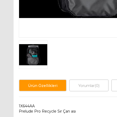
Ürün Özellikleri
Yorumlar
(0)
1X644AA
Prelude Pro Recycle Sır Çan ası