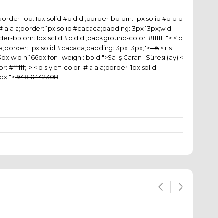
rder- op: 1px solid #d d d ;border-bo om: 1px solid #d d d
or: # a a a;border: 1px solid #cacaca;padding: 3px 13px;wid
rder-bo om: 1px solid #d d d ;background-color: #ffffff;"> < d
a a;border: 1px solid #cacaca;padding: 3px 13px;">
1 .6
< r s
3px;wid h:166px;fon -weigh : bold;">
Sa ış Garan i Süresi (ay)
<
#ffffff;"> < d s yle="color: # a a a;border: 1px solid
px;">
1948 0442308