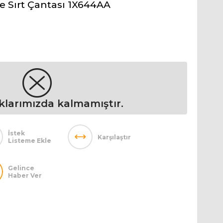
e Sırt Çantası 1X644AA
klarımızda kalmamıştır.
İstek
Karşılaştır
Listeme Ekle
Gelince
Haber Ver