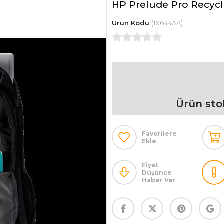
HP Prelude Pro Recycl
(1X644AA)
Ürün sto
Favorilere
Ekle
Fiyat
Düşünce
Haber Ver