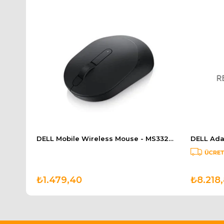
DELL Wireless Keyboard and Mouse-KM3322W Turkish QWERTY 580-AKGI
DELL Mobile Wireless Mouse - MS3320W - Black 570-ABHK
₺1.479,40
₺8.218