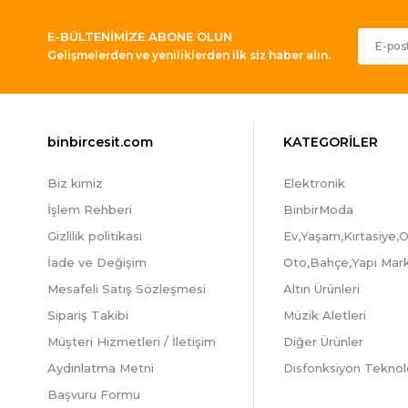
E-BÜLTENİMİZE ABONE OLUN
Gelişmelerden ve yeniliklerden ilk siz haber alın.
binbircesit.com
KATEGORİLER
Biz kimiz
Elektronik
İşlem Rehberi
BinbirModa
Gizlilik politikası
Ev,Yaşam,Kırtasiye,O
İade ve Değişim
Oto,Bahçe,Yapı Mar
Mesafeli Satış Sözleşmesi
Altın Ürünleri
Sipariş Takibi
Müzik Aletleri
Müşteri Hizmetleri / İletişim
Diğer Ürünler
Aydınlatma Metni
Disfonksiyon Teknolo
Başvuru Formu