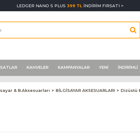
LEDGER NANO S PLUS
399 TL
İNDİRİM FIRSATI >
RSATLAR
KAHVELER
KAMPANYALAR
YENİ
İNDİRİMLİ
isayar & B.Aksesuarları
BİLGİSAYAR AKSESUARLARI
Dizüstü 