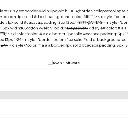
er="0" s yle="border-wid h:0px;wid h:100%;border-collapse:collapse;bo
order-bo om: 1px solid #d d d ;background-color: #ffffff;"> < d s yle="col
rder: 1px solid #cacaca;padding: 3px 13px;">
SIRT ÇANTASI
< r s yle="bo
 13px;wid h:166px;fon -weigh : bold;">
Boyu (inch)
< d s yle="color: # a 
ff;"> < d s yle="color: # a a a;border: 1px solid #cacaca;padding: 3px 1
px 13px;">
24
< r s yle="border-bo om: 1px solid #d d d ;background-color: 
>
EAN
< d s yle="color: # a a a;border: 1px solid #cacaca;padding: 3px 13