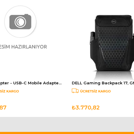
DELL Adapter - USB-C Mobile Adapter - DA310 470-AEUP
,87
₺3.770,82