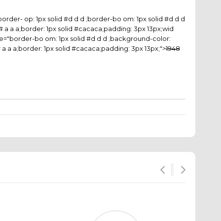
rder- op: 1px solid #d d d ;border-bo om: 1px solid #d d d
or: # a a a;border: 1px solid #cacaca;padding: 3px 13px;wid
yle="border-bo om: 1px solid #d d d ;background-color:
# a a a;border: 1px solid #cacaca;padding: 3px 13px;">
1948