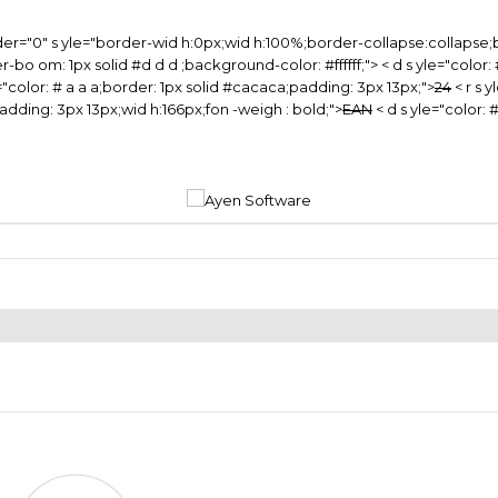
er="0" s yle="border-wid h:0px;wid h:100%;border-collapse:collapse;bo
order-bo om: 1px solid #d d d ;background-color: #ffffff;"> < d s yle="col
="color: # a a a;border: 1px solid #cacaca;padding: 3px 13px;">
24
< r s 
;padding: 3px 13px;wid h:166px;fon -weigh : bold;">
EAN
< d s yle="color: 