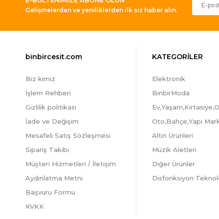
Gelişmelerden ve yeniliklerden ilk siz haber alın.
binbircesit.com
KATEGORİLER
Biz kimiz
Elektronik
İşlem Rehberi
BinbirModa
Gizlilik politikası
Ev,Yaşam,Kırtasiye,O
İade ve Değişim
Oto,Bahçe,Yapı Mar
Mesafeli Satış Sözleşmesi
Altın Ürünleri
Sipariş Takibi
Müzik Aletleri
Müşteri Hizmetleri / İletişim
Diğer Ürünler
Aydınlatma Metni
Disfonksiyon Teknolo
Başvuru Formu
KVKK