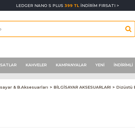
LEDGER NANO S PLUS
399 TL
İNDİRİM FIRSATI >
RSATLAR
KAHVELER
KAMPANYALAR
YENİ
İNDİRİMLİ
isayar & B.Aksesuarları
BİLGİSAYAR AKSESUARLARI
Dizüstü 