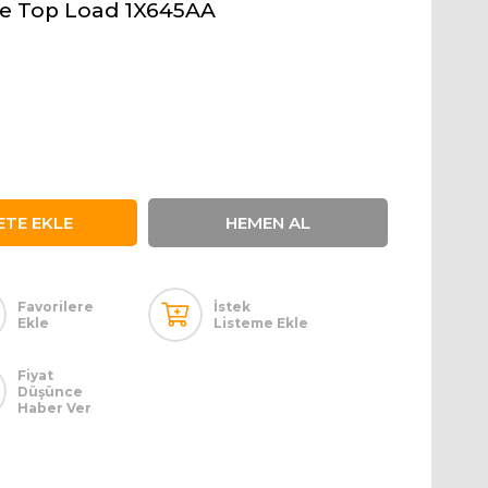
le Top Load 1X645AA
Favorilere
İstek
Ekle
Listeme Ekle
Fiyat
Düşünce
Haber Ver