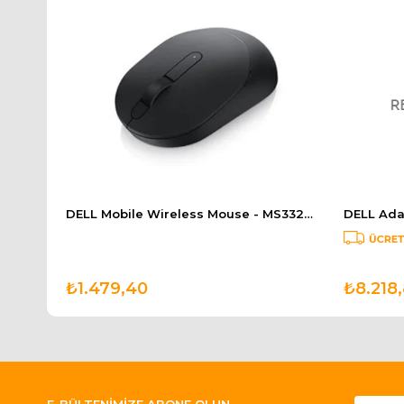
DELL Wireless Keyboard and Mouse-KM3322W Turkish QWERTY 580-AKGI
DELL Mobile Wireless Mouse - MS3320W - Black 570-ABHK
₺1.479,40
₺8.218
E-BÜLTENİMİZE ABONE OLUN