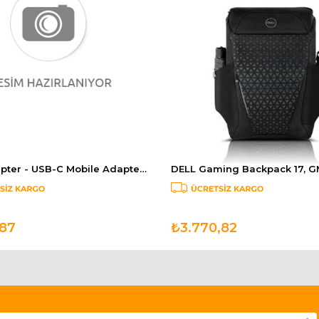
DELL Adapter - USB-C Mobile Adapter - DA310 470-AEUP
,87
₺3.770,82