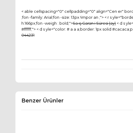
< able cellspacing="0" cellpadding="0" align="Cen er" bord
;fon -family: Arial;fon -size: 13px !impor an ;"> < r s yle="b
h:166px;fon -weigh : bold;">
Sa ış Garan i Süresi (ay)
< d s yle
#ffffff;"> < d s yle="color: # a a a;border: 1px solid #cacaca
044231
Benzer Ürünler