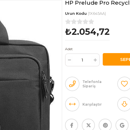
HP Prelude Pro Recyc
(1X645AA)
₺2.054,72
Adet
Telefonla
Sipariş
Karşılaştır