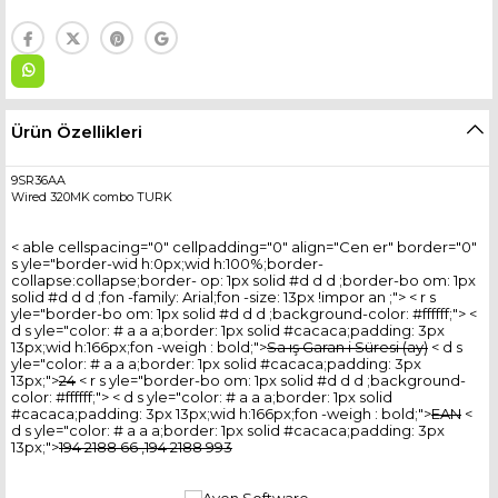
Ürün Özellikleri
9SR36AA
Wired 320MK combo TURK
< able cellspacing="0" cellpadding="0" align="Cen er" border="0"
s yle="border-wid h:0px;wid h:100%;border-
collapse:collapse;border- op: 1px solid #d d d ;border-bo om: 1px
solid #d d d ;fon -family: Arial;fon -size: 13px !impor an ;"> < r s
yle="border-bo om: 1px solid #d d d ;background-color: #ffffff;"> <
d s yle="color: # a a a;border: 1px solid #cacaca;padding: 3px
13px;wid h:166px;fon -weigh : bold;">
Sa ış Garan i Süresi (ay)
< d s
yle="color: # a a a;border: 1px solid #cacaca;padding: 3px
13px;">
24
< r s yle="border-bo om: 1px solid #d d d ;background-
color: #ffffff;"> < d s yle="color: # a a a;border: 1px solid
#cacaca;padding: 3px 13px;wid h:166px;fon -weigh : bold;">
EAN
<
d s yle="color: # a a a;border: 1px solid #cacaca;padding: 3px
13px;">
194 2188 66 ,194 2188 993