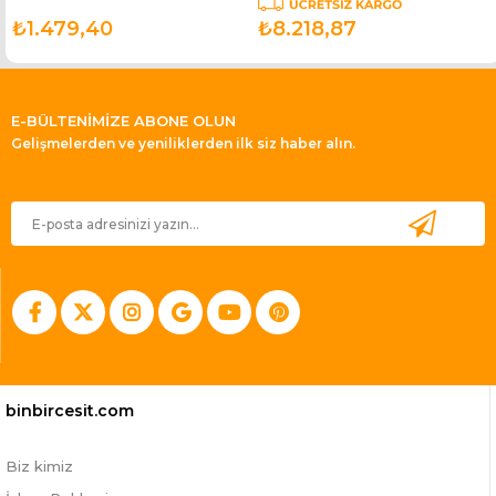
₺1.479,40
₺8.218,87
E-BÜLTENİMİZE ABONE OLUN
Gelişmelerden ve yeniliklerden ilk siz haber alın.
binbircesit.com
Biz kimiz