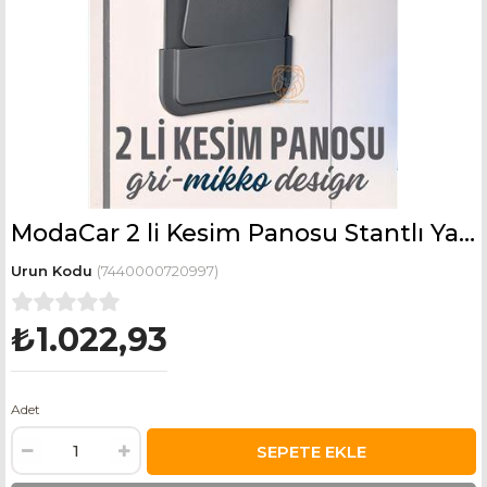
ModaCar 2 li Kesim Panosu Stantlı Yapışkanlı Kesim Tahtası GRİ Mikko Design
(7440000720997)
₺1.022,93
Adet