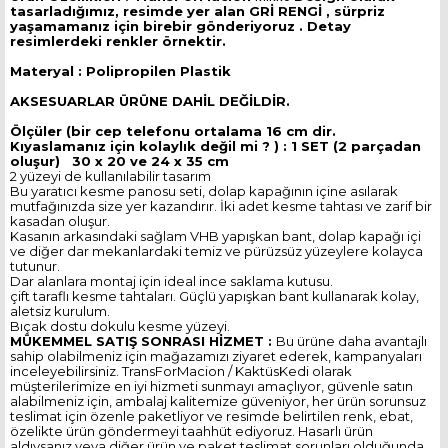
tasarladığımız, resimde yer alan GRİ RENGİ , sürpriz
yaşamamanız için birebir gönderiyoruz . Detay
resimlerdeki renkler örnektir.
Materyal : Polipropilen Plastik
AKSESUARLAR ÜRÜNE DAHİL DEĞİLDİR.
Ölçüler (bir cep telefonu ortalama 16 cm dir.
Kıyaslamanız için kolaylık değil mi ? ) :
1 SET (2 parçadan
oluşur) 30 x 20 ve 24 x 35 cm
2 yüzeyi de kullanılabilir tasarım
Bu yaratıcı kesme panosu seti, dolap kapağının içine asılarak
mutfağınızda size yer kazandırır. İki adet kesme tahtası ve zarif bir
kasadan oluşur.
Kasanın arkasındaki sağlam VHB yapışkan bant, dolap kapağı içi
ve diğer dar mekanlardaki temiz ve pürüzsüz yüzeylere kolayca
tutunur.
Dar alanlara montaj için ideal ince saklama kutusu.
çift taraflı kesme tahtaları. Güçlü yapışkan bant kullanarak kolay,
aletsiz kurulum.
Bıçak dostu dokulu kesme yüzeyi.
MÜKEMMEL SATIŞ SONRASI HİZMET :
Bu ürüne daha avantajlı
sahip olabilmeniz için mağazamızı ziyaret ederek, kampanyaları
inceleyebilirsiniz. TransForMacion / KaktüsKedi olarak
müşterilerimize en iyi hizmeti sunmayı amaçlıyor, güvenle satın
alabilmeniz için, ambalaj kalitemize güveniyor, her ürün sorunsuz
teslimat için özenle paketliyor ve resimde belirtilen renk, ebat,
özelikte ürün göndermeyi taahhüt ediyoruz. Hasarlı ürün
aldıysanız veya diğer ürün ve paket teslimat sorunları olduğunda