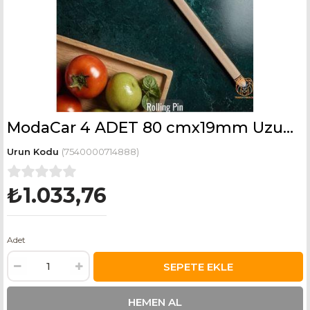
ModaCar 4 ADET 80 cmx19mm Uzun Oklava 714888
(7540000714888)
₺1.033,76
Adet