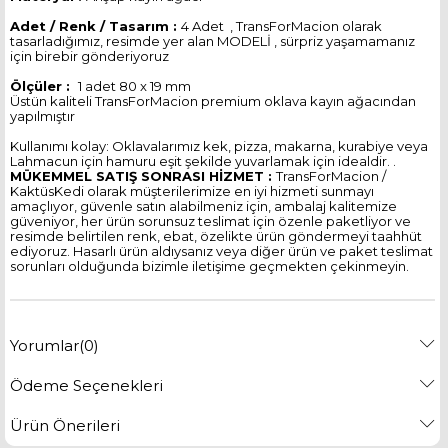
Adet / Renk / Tasarım :
4 Adet , TransForMacion olarak
tasarladığımız, resimde yer alan MODELİ , sürpriz yaşamamanız
için birebir gönderiyoruz
Ölçüler :
1 adet 80 x 19 mm
Üstün kaliteli TransForMacion premium oklava kayın ağacından
yapılmıştır
Kullanımı kolay: Oklavalarımız kek, pizza, makarna, kurabiye veya
Lahmacun için hamuru eşit şekilde yuvarlamak için idealdir. .
MÜKEMMEL SATIŞ SONRASI HİZMET :
TransForMacion /
KaktüsKedi olarak müşterilerimize en iyi hizmeti sunmayı
amaçlıyor, güvenle satın alabilmeniz için, ambalaj kalitemize
güveniyor, her ürün sorunsuz teslimat için özenle paketliyor ve
resimde belirtilen renk, ebat, özelikte ürün göndermeyi taahhüt
ediyoruz. Hasarlı ürün aldıysanız veya diğer ürün ve paket teslimat
sorunları olduğunda bizimle iletişime geçmekten çekinmeyin.
Yorumlar
(0)
Ödeme Seçenekleri
Ürün Önerileri