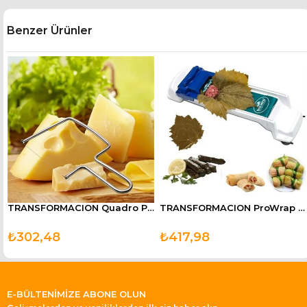
Benzer Ürünler
TRANSFORMACION Quadro Peynir Çikolata Kek Sebze Kesici Dilimleyici
TRANSFORMACION ProWrap Üzüm Lahava Sarma Dolma Sushi Sarma Makinesi
₺302,48
₺417,98
E-BÜLTENİMİZE ABONE OLUN