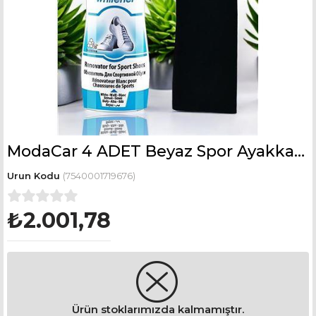
ModaCar 4 ADET Beyaz Spor Ayakkabı Boyası Show Kılıfında 719676 TOPTAN PAKET
(7540001719676)
₺2.001,78
Ürün stoklarımızda kalmamıştır.