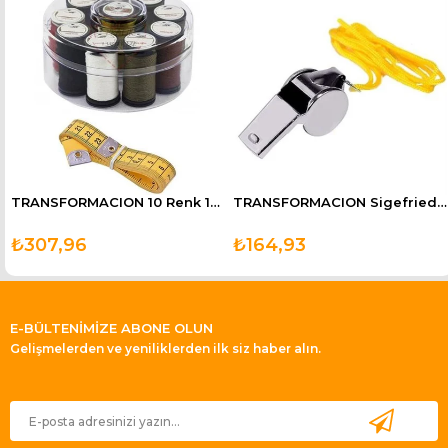
TRANSFORMACION 10 Renk 1000 Mt Kutulu Mezuralı Dikiş İpliği Seti
TRANSFORMACION Sigefriedo Metal Spor ve Deprem Düdüğü
₺307,96
₺164,93
E-BÜLTENİMİZE ABONE OLUN
Gelişmelerden ve yeniliklerden ilk siz haber alın.