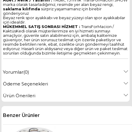
Adet / Renk / Tasarım :
1 Adet, 75 ml lik TransForMacion SHOW
marka olarak tasarladığımız, resimde yer alan beyaz rengi,
saklama kılıfında
sürpriz yaşamamanız için birebir
gönderiyoruz
Beyaz renk spor ayakkabı ve beyaz yüzeyi olan spor ayakkabılar
için idealdir.
MÜKEMMEL SATIŞ SONRASI HİZMET :
TransForMacion /
KaktüsKedi olarak müşterilerimize en iyi hizmeti sunmayı
amaçlıyor, güvenle satın alabilmeniz için, ambalaj kalitemize
güveniyor, her ürün sorunsuz teslimat için özenle paketliyor ve
resimde belirtilen renk, ebat, özelikte ürün göndermeyi taahhüt
ediyoruz. Hasarlı ürün aldıysanız veya diğer ürün ve paket teslimat
sorunları olduğunda bizimle iletişime geçmekten çekinmeyin.
Yorumlar
(0)
Ödeme Seçenekleri
Ürün Önerileri
Benzer Ürünler