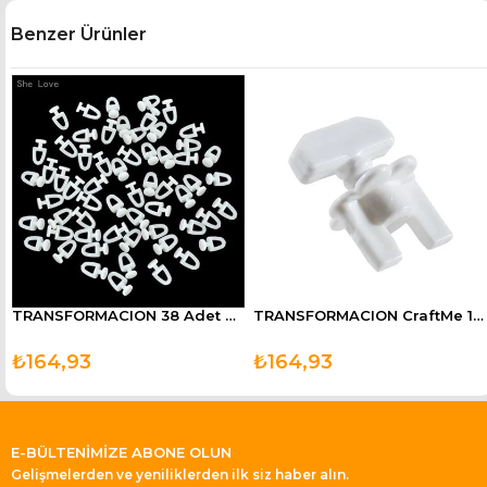
Benzer Ürünler
 Macunu
TRANSFORMACION 38 Adet Dikmeli Perde Korniş Düğmesi
TRANSFORMACION CraftMe 12 Adet Perde Korniş Finali Sonu
₺164,93
₺164,93
E-BÜLTENİMİZE ABONE OLUN
Gelişmelerden ve yeniliklerden ilk siz haber alın.