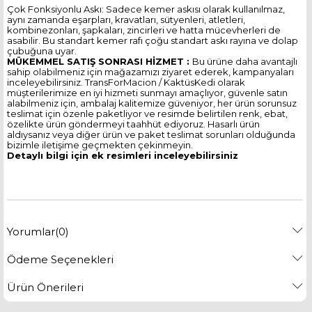
Çok Fonksiyonlu Askı: Sadece kemer askısı olarak kullanılmaz,
aynı zamanda eşarpları, kravatları, sütyenleri, atletleri,
kombinezonları, şapkaları, zincirleri ve hatta mücevherleri de
asabilir. Bu standart kemer rafı çoğu standart askı rayına ve dolap
çubuğuna uyar.
MÜKEMMEL SATIŞ SONRASI HİZMET :
Bu ürüne daha avantajlı
sahip olabilmeniz için mağazamızı ziyaret ederek, kampanyaları
inceleyebilirsiniz. TransForMacion / KaktüsKedi olarak
müşterilerimize en iyi hizmeti sunmayı amaçlıyor, güvenle satın
alabilmeniz için, ambalaj kalitemize güveniyor, her ürün sorunsuz
teslimat için özenle paketliyor ve resimde belirtilen renk, ebat,
özelikte ürün göndermeyi taahhüt ediyoruz. Hasarlı ürün
aldıysanız veya diğer ürün ve paket teslimat sorunları olduğunda
bizimle iletişime geçmekten çekinmeyin.
Detaylı bilgi için ek resimleri inceleyebilirsiniz
Yorumlar
(0)
Ödeme Seçenekleri
Ürün Önerileri