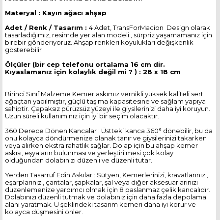
Materyal : Kayın ağacı ahşap
Adet / Renk / Tasarım :
4 Adet, TransForMacion Design olarak
tasarladığımız, resimde yer alan modeli , sürpriz yaşamamanız için
birebir gönderiyoruz. Ahşap renkleri koyulukları değişkenlik
gösterebilir
Ölçüler (bir cep telefonu ortalama 16 cm dir.
Kıyaslamanız için kolaylık değil mi ? ) : 28 x 18 cm
Birinci Sınıf Malzeme Kemer askımız vernikli yüksek kaliteli sert
ağaçtan yapılmıştır, güçlü taşıma kapasitesine ve sağlam yapıya
sahiptir. Çapaksız pürüzsüz yüzeyi ile giysilerinizi daha iyi koruyun.
Uzun süreli kullanımınız için iyi bir seçim olacaktır.
360 Derece Dönen Kancalar : Üstteki kanca 360° dönebilir, bu da
onu kolayca döndürmenize olanak tanır ve giysilerinizi takarken
veya alırken ekstra rahatlık sağlar. Dolap için bu ahşap kemer
askısı, eşyaların bulunması ve yerleştirilmesi çok kolay
olduğundan dolabınızı düzenli ve düzenli tutar.
Yerden Tasarruf Edin Askılar : Sütyen, Kemerlerinizi, kravatlarınızı,
eşarplarınızı, çantalar, şapkalar, şal veya diğer aksesuarlarınızı
düzenlemenize yardımcı olmak için 8 paslanmaz çelik kancalıdır.
Dolabınızı düzenli tutmak ve dolabınız için daha fazla depolama
alanı yaratmak. U şeklindeki tasarım kemeri daha iyi korur ve
kolayca düşmesini önler.