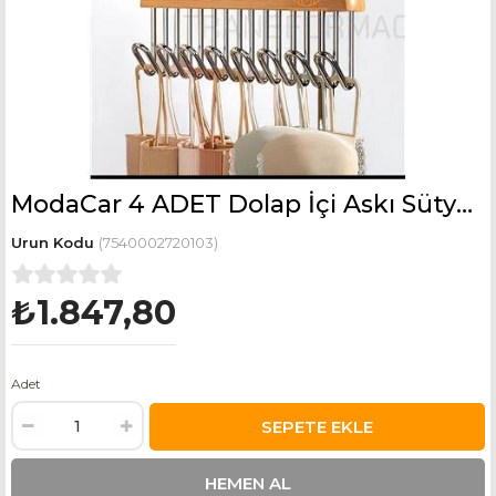
ModaCar 4 ADET Dolap İçi Askı Sütyen Şal Kravat Kemer Çanta 720103
(7540002720103)
₺1.847,80
Adet