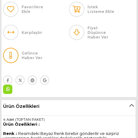
Favorilere
İstek
Ekle
Listeme Ekle
Fiyat
Karşılaştır
Düşünce
Haber Ver
Gelince
Haber Ver
Ürün Özellikleri
4 Adet (TOPTAN PAKET)
Ürün Özellikleri :
Renk :
Resimdeki Beyaz Renk birebir gönderilir ve sürpriz