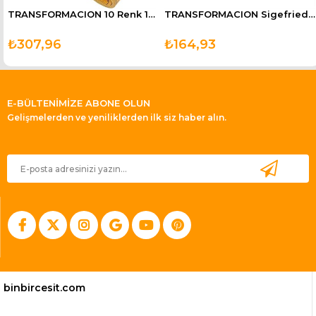
TRANSFORMACION 10 Renk 1000 Mt Kutulu Mezuralı Dikiş İpliği Seti
TRANSFORMACION Sigefriedo Metal Spor ve Deprem Düdüğü
₺307,96
₺164,93
E-BÜLTENİMİZE ABONE OLUN
Gelişmelerden ve yeniliklerden ilk siz haber alın.
binbircesit.com