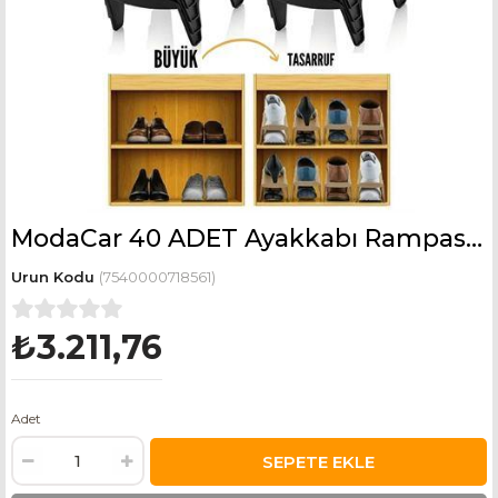
ModaCar 40 ADET Ayakkabı Rampası Yer Tasarruf Organizeri Mehle 718561 Toptan Paket
(7540000718561)
₺3.211,76
Adet