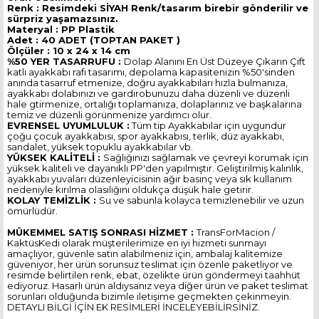
Renk : Resimdeki SİYAH Renk/tasarım birebir gönderilir ve
sürpriz yaşamazsınız.
Materyal : PP Plastik
Adet : 40 ADET (TOPTAN PAKET )
Ölçüler : 10 x 24 x 14 cm
%50 YER TASARRUFU :
Dolap Alanını En Üst Düzeye Çıkarın Çift
katlı ayakkabı rafı tasarımı, depolama kapasitenizin %50'sinden
anında tasarruf etmenize, doğru ayakkabıları hızla bulmanıza,
ayakkabı dolabınızı ve gardırobunuzu daha düzenli ve düzenli
hale gtirmenize, ortalığı toplamanıza, dolaplarınız ve başkalarına
temiz ve düzenli görünmenize yardımcı olur.
EVRENSEL UYUMLULUK :
Tüm tip Ayakkabılar için uygundur
çoğu çocuk ayakkabısı, spor ayakkabısı, terlik, düz ayakkabı,
sandalet, yüksek topuklu ayakkabılar vb.
YÜKSEK KALİTELİ :
Sağlığınızı sağlamak ve çevreyi korumak için
yüksek kaliteli ve dayanıklı PP'den yapılmıştır. Geliştirilmiş kalınlık,
ayakkabı yuvaları düzenleyicisinin ağır basınç veya sık kullanım
nedeniyle kırılma olasılığını oldukça düşük hale getirir.
KOLAY TEMİZLİK :
Su ve sabunla kolayca temizlenebilir ve uzun
ömürlüdür.
MÜKEMMEL SATIŞ SONRASI HİZMET :
TransForMacion /
KaktüsKedi olarak müşterilerimize en iyi hizmeti sunmayı
amaçlıyor, güvenle satın alabilmeniz için, ambalaj kalitemize
güveniyor, her ürün sorunsuz teslimat için özenle paketliyor ve
resimde belirtilen renk, ebat, özelikte ürün göndermeyi taahhüt
ediyoruz. Hasarlı ürün aldıysanız veya diğer ürün ve paket teslimat
sorunları olduğunda bizimle iletişime geçmekten çekinmeyin.
DETAYLI BİLGİ İÇİN EK RESİMLERİ İNCELEYEBİLİRSİNİZ.