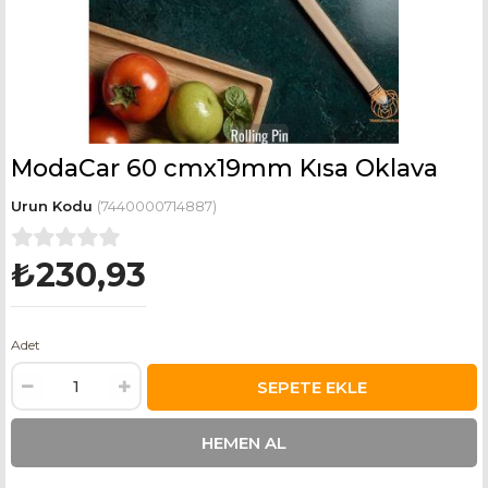
ModaCar 60 cmx19mm Kısa Oklava
(7440000714887)
₺230,93
Adet