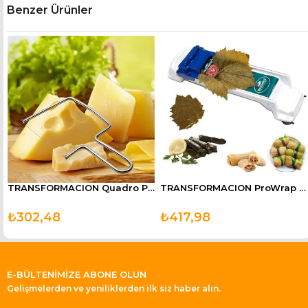
Benzer Ürünler
TRANSFORMACION Quadro Peynir Çikolata Kek Sebze Kesici Dilimleyici
TRANSFORMACION ProWrap Üzüm Lahava Sarma Dolma Sushi Sarma Makinesi
₺302,48
₺417,98
E-BÜLTENİMİZE ABONE OLUN
Gelişmelerden ve yeniliklerden ilk siz haber alın.