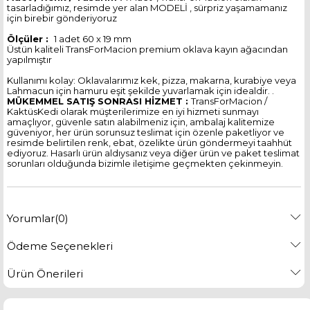
tasarladığımız, resimde yer alan MODELİ , sürpriz yaşamamanız
için birebir gönderiyoruz
Ölçüler :
1 adet 60 x 19 mm
Üstün kaliteli TransForMacion premium oklava kayın ağacından
yapılmıştır
Kullanımı kolay: Oklavalarımız kek, pizza, makarna, kurabiye veya
Lahmacun için hamuru eşit şekilde yuvarlamak için idealdir. .
MÜKEMMEL SATIŞ SONRASI HİZMET :
TransForMacion /
KaktüsKedi olarak müşterilerimize en iyi hizmeti sunmayı
amaçlıyor, güvenle satın alabilmeniz için, ambalaj kalitemize
güveniyor, her ürün sorunsuz teslimat için özenle paketliyor ve
resimde belirtilen renk, ebat, özelikte ürün göndermeyi taahhüt
ediyoruz. Hasarlı ürün aldıysanız veya diğer ürün ve paket teslimat
sorunları olduğunda bizimle iletişime geçmekten çekinmeyin.
Yorumlar
(0)
Ödeme Seçenekleri
Ürün Önerileri