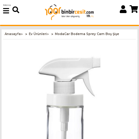
Menü
Anasayfa
Ev Ürünleri
ModaCar Bodema Sprey Cam Boş Şişe
>
>