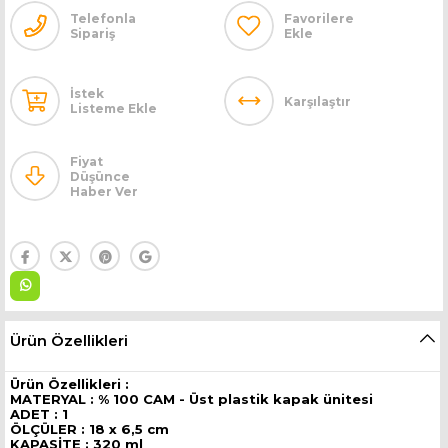
Telefonla
Favorilere
Sipariş
Ekle
İstek
Karşılaştır
Listeme Ekle
Fiyat
Düşünce
Haber Ver
Ürün Özellikleri
Ürün Özellikleri :
MATERYAL : % 100 CAM - Üst plastik kapak ünitesi
ADET : 1
ÖLÇÜLER : 18 x 6,5 cm
KAPASİTE : 320 ml