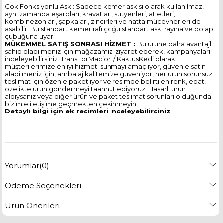
Çok Fonksiyonlu Askı: Sadece kemer askısı olarak kullanılmaz,
aynı zamanda eşarpları, kravatları, sütyenleri, atletleri,
kombinezonları, şapkaları, zincirleri ve hatta mücevherleri de
asabilir. Bu standart kemer rafı çoğu standart askı rayına ve dolap
çubuğuna uyar.
MÜKEMMEL SATIŞ SONRASI HİZMET :
Bu ürüne daha avantajlı
sahip olabilmeniz için mağazamızı ziyaret ederek, kampanyaları
inceleyebilirsiniz. TransForMacion / KaktüsKedi olarak
müşterilerimize en iyi hizmeti sunmayı amaçlıyor, güvenle satın
alabilmeniz için, ambalaj kalitemize güveniyor, her ürün sorunsuz
teslimat için özenle paketliyor ve resimde belirtilen renk, ebat,
özelikte ürün göndermeyi taahhüt ediyoruz. Hasarlı ürün
aldıysanız veya diğer ürün ve paket teslimat sorunları olduğunda
bizimle iletişime geçmekten çekinmeyin.
Detaylı bilgi için ek resimleri inceleyebilirsiniz
Yorumlar
(0)
Ödeme Seçenekleri
Ürün Önerileri