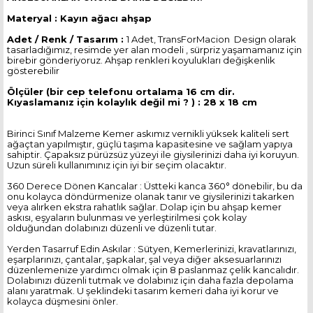
Materyal : Kayın ağacı ahşap
Adet / Renk / Tasarım :
1 Adet, TransForMacion Design olarak
tasarladığımız, resimde yer alan modeli , sürpriz yaşamamanız için
birebir gönderiyoruz. Ahşap renkleri koyulukları değişkenlik
gösterebilir
Ölçüler (bir cep telefonu ortalama 16 cm dir.
Kıyaslamanız için kolaylık değil mi ? ) : 28 x 18 cm
Birinci Sınıf Malzeme Kemer askımız vernikli yüksek kaliteli sert
ağaçtan yapılmıştır, güçlü taşıma kapasitesine ve sağlam yapıya
sahiptir. Çapaksız pürüzsüz yüzeyi ile giysilerinizi daha iyi koruyun.
Uzun süreli kullanımınız için iyi bir seçim olacaktır.
360 Derece Dönen Kancalar : Üstteki kanca 360° dönebilir, bu da
onu kolayca döndürmenize olanak tanır ve giysilerinizi takarken
veya alırken ekstra rahatlık sağlar. Dolap için bu ahşap kemer
askısı, eşyaların bulunması ve yerleştirilmesi çok kolay
olduğundan dolabınızı düzenli ve düzenli tutar.
Yerden Tasarruf Edin Askılar : Sütyen, Kemerlerinizi, kravatlarınızı,
eşarplarınızı, çantalar, şapkalar, şal veya diğer aksesuarlarınızı
düzenlemenize yardımcı olmak için 8 paslanmaz çelik kancalıdır.
Dolabınızı düzenli tutmak ve dolabınız için daha fazla depolama
alanı yaratmak. U şeklindeki tasarım kemeri daha iyi korur ve
kolayca düşmesini önler.