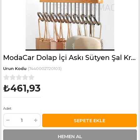
ModaCar Dolap İçi Askı Sütyen Şal Kravat Kemer Çanta 720103
(7440002720103)
₺461,93
Adet