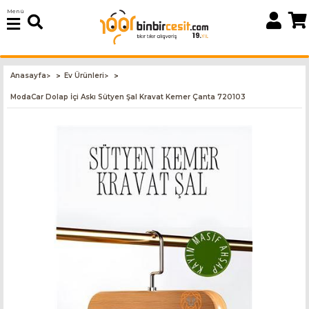
Menü
Anasayfa
Ev Ürünleri
>
>
ModaCar Dolap İçi Askı Sütyen Şal Kravat Kemer Çanta 720103