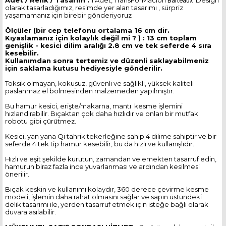
Adet / Renk / Tasarım :
1 Adet, TransForMacion
Design
Barteaux
olarak tasarladığımız, resimde yer alan tasarımı , sürpriz
yaşamamanız için birebir gönderiyoruz
Ölçüler (bir cep telefonu ortalama 16 cm dir.
Kıyaslamanız için kolaylık değil mi ? ) : 13 cm toplam
genişlik - kesici dilim aralığı 2.8 cm ve tek seferde 4 sıra
kesebilir.
Kullanımdan sonra tertemiz ve düzenli saklayabilmeniz
için saklama kutusu hediyesiyle gönderilir.
Toksik olmayan, kokusuz, güvenli ve sağlıklı, yüksek kaliteli
paslanmaz el bölmesinden malzemeden yapılmıştır.
Bu hamur kesici, erişte/makarna, mantı kesme işlemini
hızlandırabilir. Bıçaktan çok daha hızlıdır ve onları bir mutfak
robotu gibi çürütmez.
Kesici, yan yana Qi tahrik tekerleğine sahip 4 dilime sahiptir ve bir
seferde 4 tek tip hamur kesebilir, bu da hızlı ve kullanışlıdır.
Hızlı ve eşit şekilde kurutun, zamandan ve emekten tasarruf edin,
hamurun biraz fazla ince yuvarlanması ve ardından kesilmesi
önerilir.
Bıçak keskin ve kullanımı kolaydır, 360 derece çevirme kesme
modeli, işlemin daha rahat olmasını sağlar ve sapın üstündeki
delik tasarımı ile, yerden tasarruf etmek için isteğe bağlı olarak
duvara asılabilir.