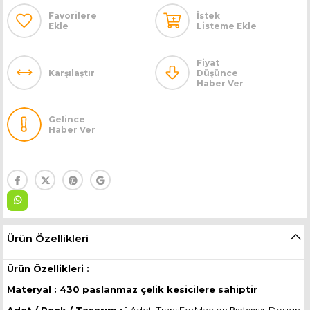
Favorilere
İstek
Ekle
Listeme Ekle
Fiyat
Karşılaştır
Düşünce
Haber Ver
Gelince
Haber Ver
Ürün Özellikleri
Ürün Özellikleri :
Materyal : 430 paslanmaz çelik kesicilere sahiptir