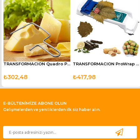
TRANSFORMACION Quadro Peynir Çikolata Kek Sebze Kesici Dilimleyici
TRANSFORMACION ProWrap Üzüm Lahava Sarma Dolma Sushi Sarma Makinesi
₺302,48
₺417,98
E-BÜLTENİMİZE ABONE OLUN
Gelişmelerden ve yeniliklerden ilk siz haber alın.