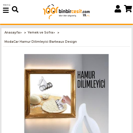
Menü
Anasayfa
Yemek ve Sofra
>
>
ModaCar Hamur Dilimleyici Barteaux Design