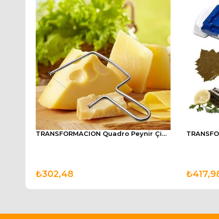
TRANSFORMACION 60 Cm Ahşap Hamur Açma Tahtası
TRANSFORMACION Quadro Peynir Çikolata Kek Sebze Kesici Dilimleyici
₺302,48
₺417,9