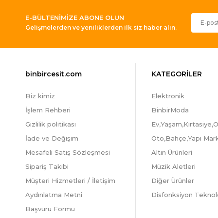
E-BÜLTENİMİZE ABONE OLUN
Gelişmelerden ve yeniliklerden ilk siz haber alın.
binbircesit.com
KATEGORİLER
Biz kimiz
Elektronik
İşlem Rehberi
BinbirModa
Gizlilik politikası
Ev,Yaşam,Kırtasiye,O
İade ve Değişim
Oto,Bahçe,Yapı Mar
Mesafeli Satış Sözleşmesi
Altın Ürünleri
Sipariş Takibi
Müzik Aletleri
Müşteri Hizmetleri / İletişim
Diğer Ürünler
Aydınlatma Metni
Disfonksiyon Teknolo
Başvuru Formu