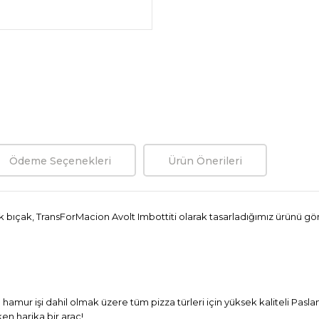
Ödeme Seçenekleri
Ürün Önerileri
k bıçak, TransForMacion Avolt Imbottiti olarak tasarladığımız ürünü gön
 hamur işi dahil olmak üzere tüm pizza türleri için yüksek kaliteli Pasl
en harika bir araç!