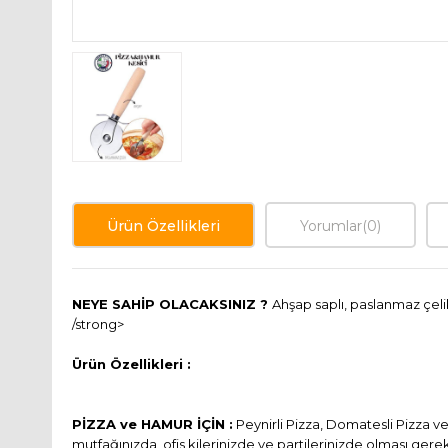
Ürün Özellikleri
Yorumlar
(0)
NEYE SAHİP OLACAKSINIZ ?
Ahşap saplı, paslanmaz çeli
/strong>
Ürün Özellikleri :
PİZZA ve HAMUR İÇİN :
Peynirli Pizza, Domatesli Pizza ve
mutfağınızda, ofis kilerinizde ve partilerinizde olması gerek