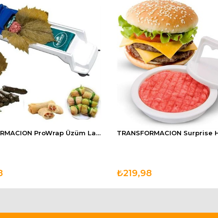
TRANSFORMACION ProWrap Üzüm Lahava Sarma Dolma Sushi Sarma Makinesi
8
₺219,98