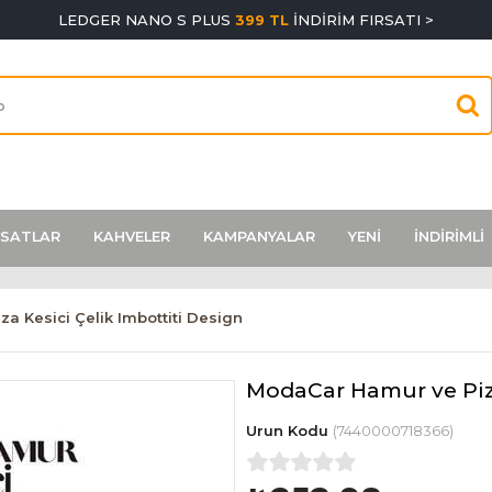
LEDGER NANO S PLUS
399 TL
İNDİRİM FIRSATI >
RSATLAR
KAHVELER
KAMPANYALAR
YENİ
İNDİRİMLİ
a Kesici Çelik Imbottiti Design
ModaCar Hamur ve Pizz
(7440000718366)