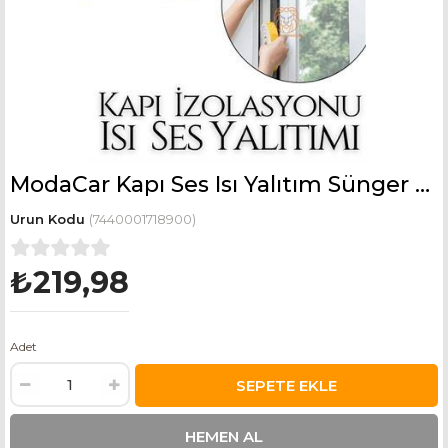
ModaCar Kapı Ses Isı Yalıtım Sünger Bant 3 METRE
(7440001718900)
₺219,98
Adet