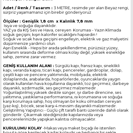
Adet / Renk / Tasarım :
3 METRE, resimde yer alan Beyaz rengi,
sürpriz yaşamamanız için birebir gönderiyoruz
Ölçüler :
Genişlik 1,8 cm x Kalınlık 7,8 mm
Isıya ve soğuğa dayanıklıdır.
YAZ ya da KIŞ Ses ve Hava, cereyen Koruması - Yazın Klimada
soğuk geçişini, kışın kalorifer sıcaklığını hapsedin !
Soğuk ve sıcak hava geçişini engelleyin, elektrik ve gaz maliyetini
düşürmenize yardımcı olun.
Aşırı Esneklik - Hepsi bir arada şekillendirme, pürüzsüz yüzey,
kullanım sırasında deforme olması kolay değil, yüksek esnekliğe
sahip, zemine zarar vermez.
GENİŞ KULLANIM ALANI :
Sürgülü kapı, fransız kapı, sineklikli
kapı, veranda kapısı, ticari kapı, pencereler, gardıroplar, dolap,
çeşitli kapı ve pencere yalıtımında, mobilyada, elektrik
dolaplarında, arabalarda, hoparlörlerde, oyuncaklarda yaygın
olarak kullanılan hava koşullarına dayanıklı, toz geçirmez, darbeye
dayanıklı, sızdırmazlık, ses geçirmez malzemedir .
Yoğunlaştırılmış yüksek destile sünger, iyi darbe direncine, ses
yalıtımına, yastıklama performansına, ısı korumasına ve soğuğa
karşı korumaya sahip, hoş olmayan bir koku olmadan cereyan
(yaz-kış) , böcek, sese karşı 4 mevsim dayanıklı malzemedir.
Geliştirilmiş Yapıştırıcı - Güçlü çift taraflı bantı üzerinde dahili olarak
gönderilir. Çıkarmak istediğinizde kapılarınızda veya
pencerelerinizde yapışkan kalıntısı olmayacaktır.
KURULUMU KOLAY
-Makas veya maket bıçağı ile istenilen
boyuta göre kesilecek kadar kolaydır ve herhangi bir şekle