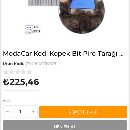
ModaCar Kedi Köpek Bit Pire Tarağı Gracia Design
(7440000714678)
₺225,46
Adet