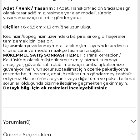
Adet / Renk / Tasarım :
1 Adet, TransForMacion
Design
Gracia
olarak tasarladığımız, resimde yer alan modeli, sürpriz
yaşamamanız için birebir gönderiyoruz
Ölçüler :
6 x 5,5 cm x 1,3 cm iğne uzunluluğu
Kedinizin/köpeğinizin üzerindeki bit, pire, sirke gibi haşereleri
temizlemek için idealdir.
Uç kısımları yuvarlanmış metal tarak dişleri sayesinde kedinizin
cildine zarar vermeden nazikçe taramanızı sağlar.
MÜKEMMEL SATIŞ SONRASI HİZMET :
TransForMacion /
KaktüsKedi olarak müşterilerimize en iyi hizmeti sunmayı
amaçlıyor, güvenle satın alabilmeniz için, ambalaj kalitemize
güveniyor, her ürün sorunsuz teslimat için özenle paketliyor ve
resimde belirtilen renk, ebat, özelikte ürün göndermeyi taahhüt
ediyoruz. Hasarlı ürün aldıysanız veya diğer ürün ve paket teslimat
sorunları olduğunda bizimle iletişime geçmekten çekinmeyin.
Detaylı bilgi için ek resimleri inceleyebilirsiniz
Yorumlar
(0)
Ödeme Seçenekleri