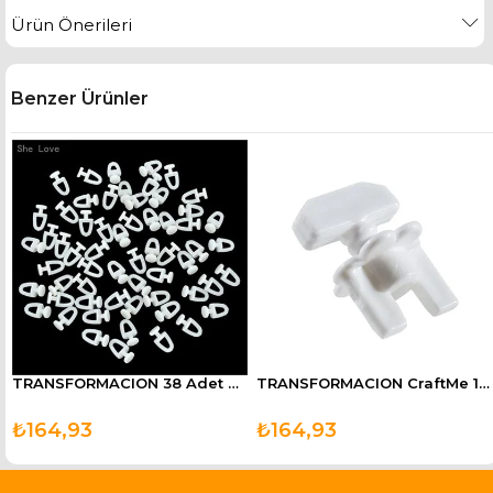
Ürün Önerileri
Benzer Ürünler
 Macunu
TRANSFORMACION 38 Adet Dikmeli Perde Korniş Düğmesi
TRANSFORMACION CraftMe 12 Adet Perde Korniş Finali Sonu
₺164,93
₺164,93