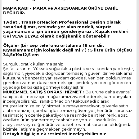
MAMA KABI - MAMA ve AKSESUARLAR ÜRÜNE DAHİL
DEĞİLDİR.
1 Adet , TransForMacion Professional Design olarak
tasarladığımız, resimde yer alan modeli, sürpriz
yaşamamanız için birebir gönderiyoruz . Kapak renkleri
GRİ VEYA BEYAZ olarak değişkenlik gösterebilir
Ölçüler (bir cep telefonu ortalama 16 cm dir.
Kıyaslamanız için kolaylık değil mi ? ) : 5 litre Ürün Ölçüsü
34,5x19x12,5 cm
Sürgülü, pratik kullanıma sahip
Şeffaf tasarım : Yüksek yoğunluklu plastik ve silikondan yapılmıştır,
sağlamdır, yiyecekle doğrudan temas için güvenlidir. Ve saklama
kutusunun benzersiz yarı saydam gövdesi, yeniden doldurulması
gereken zamana karar vermek için içindeki yeniden gönderilen
yiyeceği bir bakışta görmeyi kolaylaştırır.
MÜKEMMEL SATIŞ SONRASI HİZMET :
Bu ürüne daha avantajlı
sahip olabilmeniz için mağazamızı ziyaret ederek, kampanyaları
inceleyebilirsiniz. TransForMacion / KaktüsKedi olarak
müşterilerimize en iyi hizmeti sunmayı amaçlıyor, güvenle satın
alabilmeniz için, ambalaj kalitemize güveniyor, her ürün sorunsuz
teslimat için özenle paketliyor ve resimde belirtilen renk, ebat,
özelikte ürün göndermeyi taahhüt ediyoruz. Hasarlı ürün
aldıysanız veya diğer ürün ve paket teslimat sorunları olduğunda
bizimle iletişime geçmekten çekinmeyin.
Detaylı bilgi için ek resimleri inceleyebilirsiniz