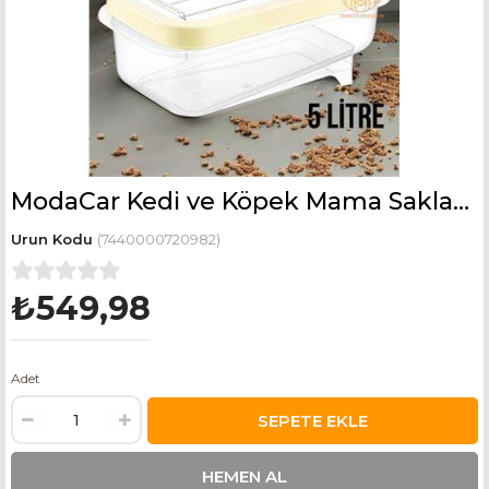
ModaCar Kedi ve Köpek Mama Saklama Kabı Sürgülü Kapaklı 5 Litre
(7440000720982)
₺549,98
Adet