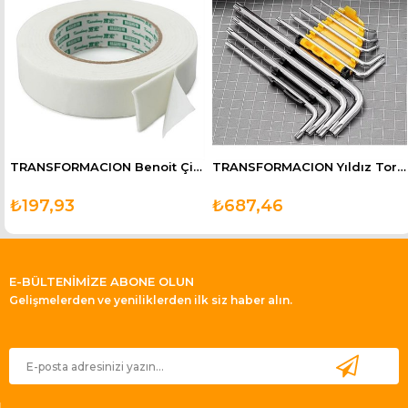
TRANSFORMACION Benoit Çivisiz Montaj 1.8 Cm Çift Taraflı Yapıştırıcı
TRANSFORMACION Yıldız Torx Combination 9 Parça Alyan Seti
₺197,93
₺687,46
E-BÜLTENİMİZE ABONE OLUN
Gelişmelerden ve yeniliklerden ilk siz haber alın.