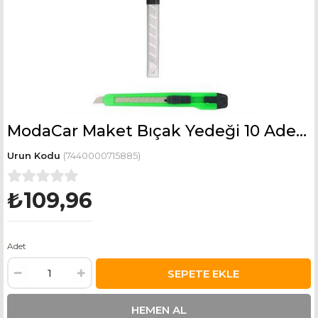
ModaCar Maket Bıçak Yedeği 10 Adet 9 mm Küçük Boy için
(7440000715885)
₺109,96
Adet