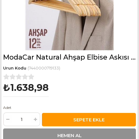
ModaCar Natural Ahşap Elbise Askısı 12 ADET Montague Design
(7440000719133)
₺1.638,98
Adet