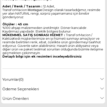
Adet / Renk / Tasarım :
12 Adet,
TransForMacion
Design olarak tasarladığımız, resimde
Montague
yer alan NATURAL rengi, sürpriz yaşamamanız için birebir
gönderiyoruz
Ölçüler :
45 cm
%100 ahşap malzemeden üretilmiştir. Döner kancalıdır.
Kaydırmaz yapıdadır. Eteklik bölgesi bulunur.
MÜKEMMEL SATIŞ SONRASI HİZMET :
TransForMacion /
KaktüsKedi müşterilerimize en iyi hizmeti sunmayı amaçlıyor ve
resimde belirtilen renk, ebat, özelikte ürün göndermeyi taahhüt
ediyoruz. Güvenle satın alabilirsiniz. Hasarlı ürün aldıysanız veya
diğer ürün ve paket teslimat sorunları olduğunda bizimle iletişime
geçmekten çekinmeyin.
Detaylı bilgi için ek resimleri inceleyebilirsiniz
Yorumlar
(0)
Ödeme Seçenekleri
Ürün Önerileri