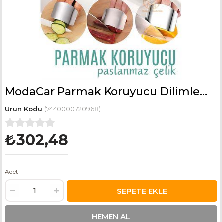
ModaCar Parmak Koruyucu Dilimleme Parmak Kesme Önleyici Çelik 2 ADET
(7440000720968)
₺302,48
Adet