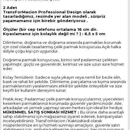
2 Adet
TransForMacion Professional Design olarak
tasarladığımız, resimde yer alan modeli , sürpriz
yaşamamanız için birebir gönderiyoruz .
Ölçüler (bir cep telefonu ortalama 16 cm dir.
Kıyaslamanız için kolaylık değil mi ? ) : 6,5 x 5 cm
Dilimleme, doğrama ve doğrama sırasında parmakları korumak
için özel olarak tasarlanmış çelik parmak koruyucusu.Açık halka
stiliyle çoğu kişi için uygundur.
Doğrama parmak koruyucusu, birinci sınıf paslanmaz çelikten
yapılmıştır, güçlü ve güvenilirdir, kırılmaz ve size uzun süre hizmet
eder.
Kolay Temizlenir: Sadece suyla yıkayın veya nemli bir bezle silin,
basit ve rahat bir şekilde. Dilimleme, parçalama ve kıyma sırasında
parmaklarınızın yaralanmasını etkili bir şekilde önleyebilir ve size
keyifli bir kullanım deneyimi sunar.
Pratik Araç: Paslanmaz çelik parmak koruyucularımız, yiyecekleri
keserken parmaklarınızı korumada güvenilir yardımcınızdır. Aile,
arkadaşlar ve yemek yapmayı seven herkes için ideal bir hediye.
MÜKEMMEL SATIŞ SONRASI HİZMET :
Bu ürüne daha avantajlı
sahip olabilmeniz için mağazamızı ziyaret ederek, kampanyaları
inceleyebilirsiniz. TransForMacion / KaktüsKedi olarak
müşterilerimize en iyi hizmeti sunmayı amaçlıyor, güvenle satın
alabilmeniz için, ambalaj kalitemize güveniyor, her ürün sorunsuz