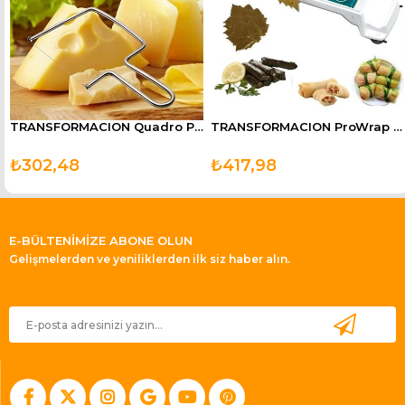
TRANSFORMACION Quadro Peynir Çikolata Kek Sebze Kesici Dilimleyici
TRANSFORMACION ProWrap Üzüm Lahava Sarma Dolma Sushi Sarma Makinesi
₺302,48
₺417,98
E-BÜLTENİMİZE ABONE OLUN
Gelişmelerden ve yeniliklerden ilk siz haber alın.