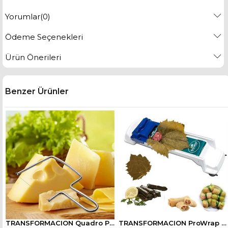
Yorumlar
(0)
Ödeme Seçenekleri
Ürün Önerileri
Benzer Ürünler
TRANSFORMACION Quadro Peynir Çikolata Kek Sebze Kesici Dilimleyici
TRANSFORMACION ProWrap Üzüm Lahava Sarma Dolma Sushi Sarma Makinesi