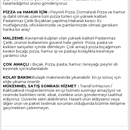
tasarladığımız ürünü gönderiyoruz.
PİZZA ve HAMUR İÇİN :
Peynirli Pizza, Domatesli Pizza ve hamur
işi dahil olmak üzere tüm pizza türleri için yüksek kaliteli
Paslanmaz Çelik Bıçaktan yapılmış Makaralı kesici. Ev
mutfağınızda, ofis kilerinizde ve partilerinizde olması gereken
harika bir araç!
MALZEME:
Kavramalı kulpları olan yüksek kaliteli Paslanmaz
Çelik, ürünün kullanımını güvenli hale getirir. Pizza, pasta ve
kekleri saniyeler içinde dilimleyin. Çok amaçlı pizza bıçağımızın
keskin bıçağı, pizza, hamur işi ve pastayı kolaylıkla kesmeye
yardımcı olur.
ÇOK AMAÇLI :
Bıçak, Pizza, pasta, hamur, tereyağı, peynir vb
kesmek için kullanılabilir.
KOLAY BAKIM:
Bulaşık makinesinde yıkanabilir. En iyi sonuç için
elde yıkama önerilir.
MÜKEMMEL SATIŞ SONRASI HİZMET :
TransForMacion /
KaktüsKedi müşterilerimize en iyi hizmeti sunmayı amaçlıyor ve
resimde belirtilen renk, ebat, özelikte ürün göndermeyi taahhüt
ediyoruz. Güvenle satın alabilirsiniz. Hasarlı ürün aldıysanız veya
diğer ürün ve paket teslimat sorunları olduğunda bizimle iletişime
geçmekten çekinmeyin.