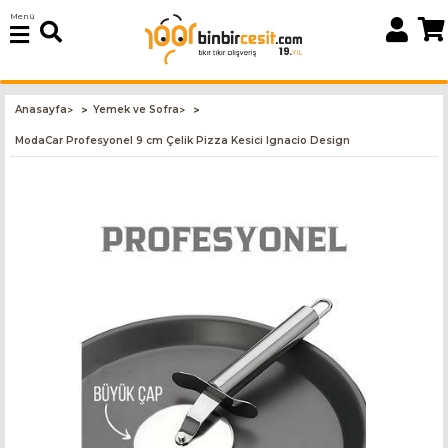
Menü
Anasayfa
Yemek ve Sofra
>
>
ModaCar Profesyonel 9 cm Çelik Pizza Kesici Ignacio Design