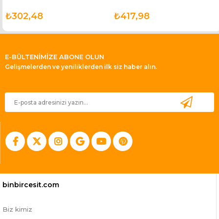
₺302,48
₺417,98
E-BÜLTENİMİZE ABONE OLUN
Gelişmelerden ve yeniliklerden ilk siz haber alın.
binbircesit.com
Biz kimiz