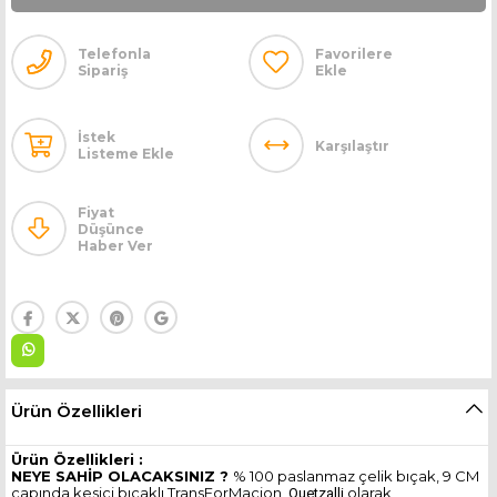
Telefonla
Favorilere
Sipariş
Ekle
İstek
Karşılaştır
Listeme Ekle
Fiyat
Düşünce
Haber Ver
Ürün Özellikleri
Ürün Özellikleri :
NEYE SAHİP OLACAKSINIZ ?
% 100 paslanmaz çelik bıçak, 9 CM
çapında kesici bıçaklı TransForMacion
olarak
Quetzalli