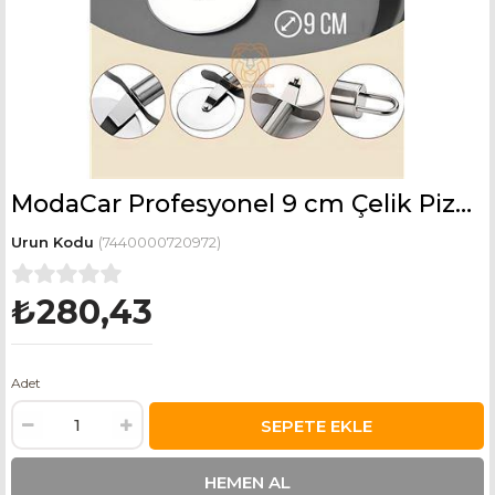
ModaCar Profesyonel 9 cm Çelik Pizza Kesici Ignacio Design
(7440000720972)
₺280,43
Adet