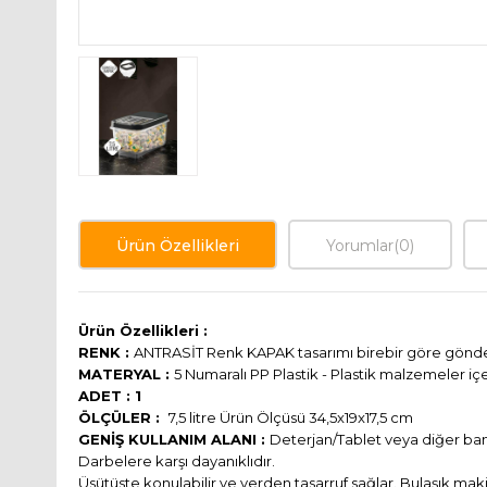
Ürün Özellikleri
Yorumlar
(0)
Ürün Özellikleri :
RENK :
ANTRASİT Renk KAPAK tasarımı birebir göre gönder
MATERYAL :
5 Numaralı PP Plastik - Plastik malzemeler i
ADET : 1
ÖLÇÜLER :
7,5 litre Ürün Ölçüsü 34,5x19x17,5 cm
GENİŞ KULLANIM ALANI :
Deterjan/Tablet veya diğer ban
Darbelere karşı dayanıklıdır.
Üsütüste konulabilir ve yerden tasarruf sağlar. Bulaşık maki