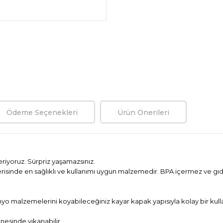
Ödeme Seçenekleri
Ürün Önerileri
iyoruz. Sürpriz yaşamazsınız.
çerisinde en sağlıklı ve kullanımı uygun malzemedir. BPA içermez ve 
yo malzemelerini koyabileceğiniz kayar kapak yapısıyla kolay bir kull
nesinde yıkanabilir.