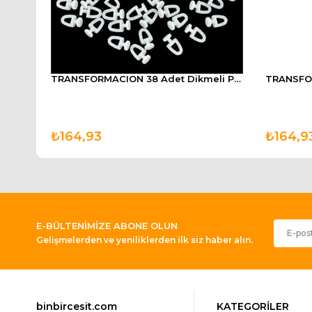
TransForMacion 30 Metre Fayans Derz Mutfak Banyo Beyaz Dolgu Macunu
TRANSFORMACION 38 Adet Dikmeli Perde Korniş Düğmesi
₺164,93
₺164,9
E-BÜLTENİMİZE ABONE OLUN
Gelişmelerden ve yeniliklerden ilk siz haber alın.
binbircesit.com
KATEGORİLER