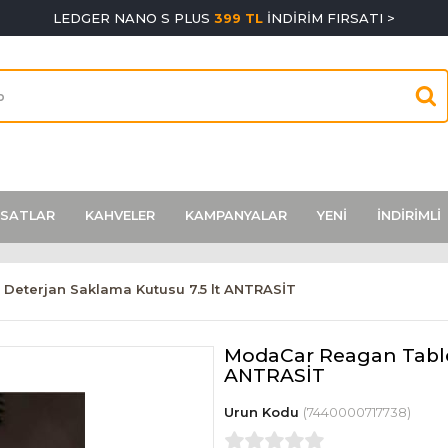
LEDGER NANO S PLUS
399 TL
İNDİRİM FIRSATI >
RSATLAR
KAHVELER
KAMPANYALAR
YENİ
İNDİRİMLİ
Deterjan Saklama Kutusu 7.5 lt ANTRASİT
ModaCar Reagan Tablet
ANTRASİT
(7440000717738)