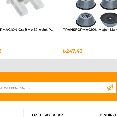
TRANSFORMACION CraftMe 12 Adet Perde Korniş Finali Sonu
3
₺247,43
ÖZEL SAYFALAR
BİNBİRCE