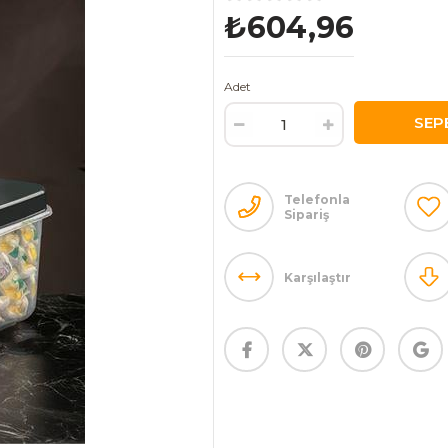
₺604,96
Adet
Telefonla
Sipariş
Karşılaştır