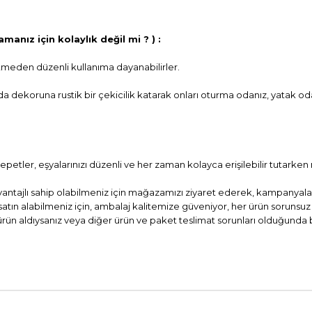
manız için kolaylık değil mi ? ) :
tmeden düzenli kullanıma dayanabilirler.
 oda dekoruna rustik bir çekicilik katarak onları oturma odanız, yatak
etler, eşyalarınızı düzenli ve her zaman kolayca erişilebilir tutarke
ntajlı sahip olabilmeniz için mağazamızı ziyaret ederek, kampanyaları
atın alabilmeniz için, ambalaj kalitemize güveniyor, her ürün sorunsuz 
ürün aldıysanız veya diğer ürün ve paket teslimat sorunları olduğund