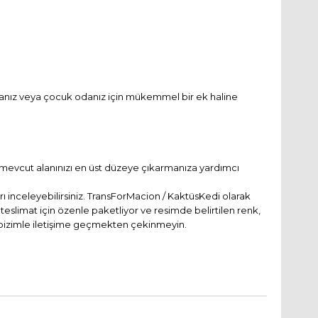
 odanız veya çocuk odanız için mükemmel bir ek haline
n mevcut alanınızı en üst düzeye çıkarmanıza yardımcı
 inceleyebilirsiniz. TransForMacion / KaktüsKedi olarak
teslimat için özenle paketliyor ve resimde belirtilen renk,
a bizimle iletişime geçmekten çekinmeyin.