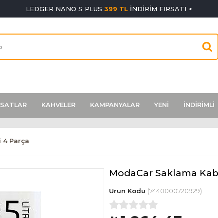
LEDGER NANO S PLUS
399 TL
İNDİRİM FIRSATI >
RSATLAR
KAHVELER
KAMPANYALAR
YENİ
İNDİRİMLİ
 4 Parça
ModaCar Saklama Kabı
(7440000720929)