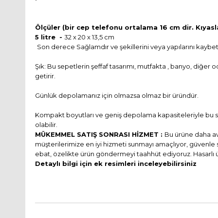
Ölçüler (bir cep telefonu ortalama 16 cm dir. Kıyasla
5 litre -
32 x 20 x 13,5 cm
Son derece Sağlamdır ve şekillerini veya yapılarını kaybe
Şık: Bu sepetlerin şeffaf tasarımı, mutfakta , banyo, diğer
getirir.
Günlük depolamanız için olmazsa olmaz bir üründür.
Kompakt boyutları ve geniş depolama kapasiteleriyle bu sep
olabilir.
MÜKEMMEL SATIŞ SONRASI HİZMET :
Bu ürüne daha ava
müşterilerimize en iyi hizmeti sunmayı amaçlıyor, güvenle s
ebat, özelikte ürün göndermeyi taahhüt ediyoruz. Hasarlı 
Detaylı bilgi için ek resimleri inceleyebilirsiniz