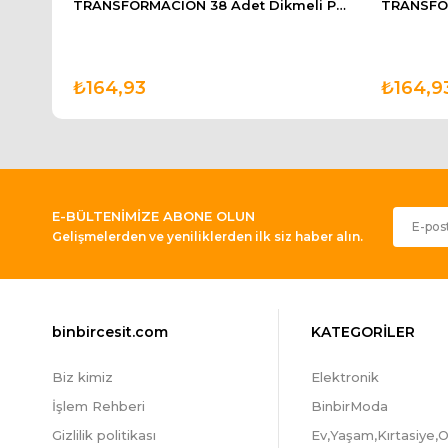
TransForMacion 30 Metre Fayans Derz Mutfak Banyo Beyaz Dolgu Macunu
TRANSFORMACION 38 Adet Dikmeli Perde Korniş Düğmesi
₺164,93
₺164,9
E-BÜLTENİMİZE ABONE OLUN
Gelişmelerden ve yeniliklerden ilk siz haber alın.
binbircesit.com
KATEGORİLER
Biz kimiz
Elektronik
İşlem Rehberi
BinbirModa
Gizlilik politikası
Ev,Yaşam,Kırtasiye,O