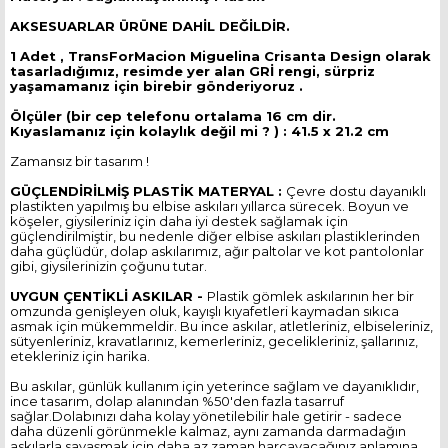
AKSESUARLAR ÜRÜNE DAHİL DEĞİLDİR.
1 Adet , TransForMacion Miguelina Crisanta Design olarak
tasarladığımız, resimde yer alan GRİ rengi, sürpriz
yaşamamanız için birebir gönderiyoruz .
Ölçüler (bir cep telefonu ortalama 16 cm dir.
Kıyaslamanız için kolaylık değil mi ? ) : 41.5 x 21.2 cm
Zamansız bir tasarım !
GÜÇLENDİRİLMİŞ PLASTİK MATERYAL :
Çevre dostu dayanıklı
plastikten yapılmış bu elbise askıları yıllarca sürecek. Boyun ve
köşeler, giysileriniz için daha iyi destek sağlamak için
güçlendirilmiştir, bu nedenle diğer elbise askıları plastiklerinden
daha güçlüdür, dolap askılarımız, ağır paltolar ve kot pantolonlar
gibi, giysilerinizin çoğunu tutar.
UYGUN ÇENTİKLİ ASKILAR -
Plastik gömlek askılarının her bir
omzunda genişleyen oluk, kayışlı kıyafetleri kaymadan sıkıca
asmak için mükemmeldir. Bu ince askılar, atletleriniz, elbiseleriniz,
sütyenleriniz, kravatlarınız, kemerleriniz, gecelikleriniz, şallarınız,
etekleriniz için harika.
Bu askılar, günlük kullanım için yeterince sağlam ve dayanıklıdır,
ince tasarım, dolap alanından %50'den fazla tasarruf
sağlar.Dolabınızı daha kolay yönetilebilir hale getirir - sadece
daha düzenli görünmekle kalmaz, aynı zamanda darmadağın
askılarla savaşmak için daha az zaman harcayacağınız anlamına