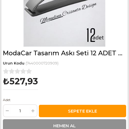
ModaCar Tasarım Askı Seti 12 ADET Elbise Askısı M.Crisanta GRİ
(7440000720909)
₺527,93
Adet