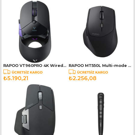
RAPOO VT960PRO 4K Wired/Wireless Gaming Mouse Black/Purple 12584
RAPOO MT550L Multi-mode Wireless Mouse Black 12764
₺5.190,21
₺2.256,08