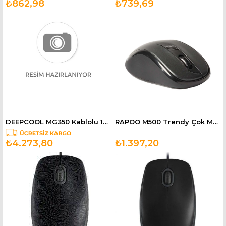
₺862,98
₺739,69
DEEPCOOL MG350 Kablolu 16000DPI Siyah Oyuncu Mouse MG350
RAPOO M500 Trendy Çok Modlu Sessiz Tıklama Kablosuz Mouse Siyah 18404
₺4.273,80
₺1.397,20