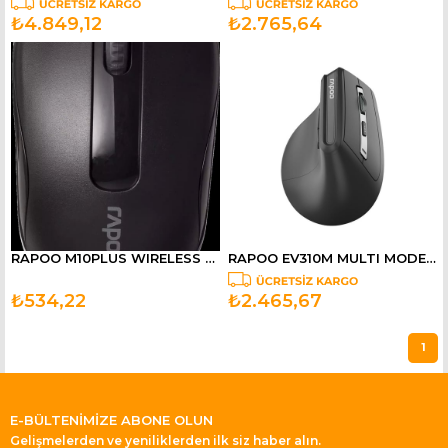
₺4.849,12
₺2.765,64
RAPOO M10PLUS WIRELESS OPTICAL MOUSE BLACK 13354
RAPOO EV310M MULTI MODE WIRELESS MOUSE BLACK 13230
₺534,22
₺2.465,67
1
E-BÜLTENİMİZE ABONE OLUN
Gelişmelerden ve yeniliklerden ilk siz haber alın.