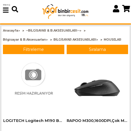
Menü
Anasayfa
--BİLGİSAYAR & B.AKSESUARLARI--
>
>
Bilgisayar & B.Aksesuarları
BİLGİSAYAR AKSESUARLARI
MOUSELAR
>
>
Filtreleme
Sıralama
LOGITECH Logitech M190 Büyük Boy Kablosuz Mouse 910-005905
RAPOO M300,1600DPI,Çok Modlu,Sessiz Tıklama Özellikli Kablosuz Mouse,Koyu Gri 18048