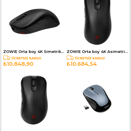
ZOWIE Orta boy 4K Simetrik Kablosuz E-spor Oyuncu Mouse U2-DW
ZOWIE Orta boy 4K Asimetrik Sağ Kablosuz E-spor Oyuncu Mouse EC2-DW
₺10.848,90
₺10.684,54