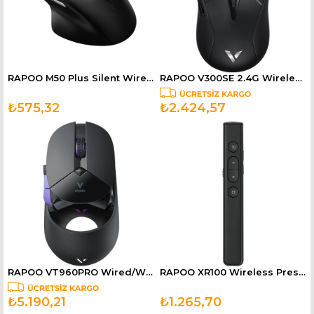
RAPOO M50 Plus Silent Wireless Optik Mouse Siyah 12237
RAPOO V300SE 2.4G Wireless/Wired Dual-Mode E-Sports Gaming Mouse 73g 12401
₺575,32
₺2.424,57
RAPOO VT960PRO Wired/Wireless Gaming Mouse Black 12125
RAPOO XR100 Wireless Presenter Black 12347
₺5.190,21
₺1.265,70