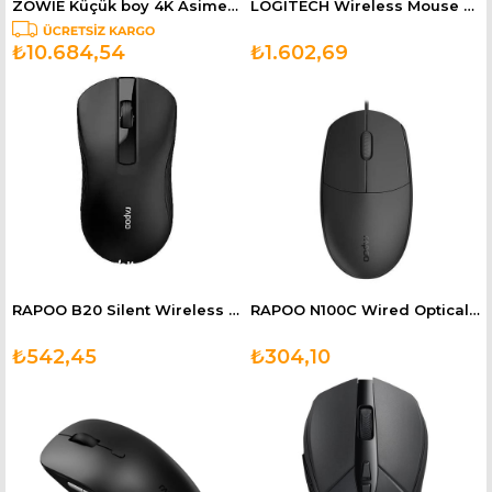
ZOWIE Küçük boy 4K Asimetrik Sağ Kablosuz E-spor Oyuncu Mouse EC3-DW
LOGITECH Wireless Mouse M325s 2.4 GHz - Gri 910-006813
₺10.684,54
₺1.602,69
RAPOO B20 Silent Wireless Optical Mouse Silent 12173
RAPOO N100C Wired Optical Mouse Black 12345
₺542,45
₺304,10