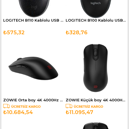
LOGITECH B110 Kablolu USB Optik 1000DPI Siyah Mouse 910-005508
LOGITECH B100 Kablolu USB Optik Siyah Mouse 910-003357
₺575,32
₺328,76
ZOWIE Orta boy 4K 4000Hz Simetrik Kablosuz E-spor Oyuncu Mouse FK2-DW
ZOWIE Küçük boy 4K 4000Hz Simetrik Kablosuz E-spor Oyuncu Mouse ZA13-DW
₺10.684,54
₺11.095,47