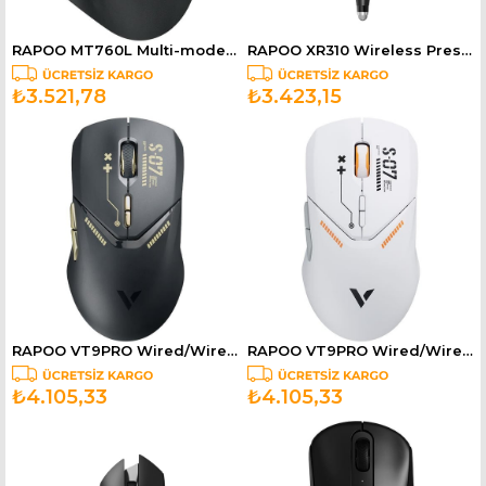
RAPOO MT760L Multi-mode Wireless Mouse Light Black 12831
RAPOO XR310 Wireless Presenter Black 13053
₺3.521,78
₺3.423,15
RAPOO VT9PRO Wired/Wireless Gaming Mouse Black golden 12355
RAPOO VT9PRO Wired/Wireless Gaming Mouse White Orange 12364
₺4.105,33
₺4.105,33