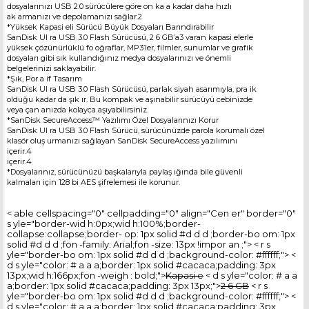
dosyalarınızı USB 2.0 sürücülere göre on ka a kadar daha hızlı
ak armanızı ve depolamanızı sağlar.2
*Yüksek Kapasi eli Sürücü Büyük Dosyaları Barındırabilir
SanDisk Ul ra USB 3.0 Flash Sürücüsü, 2 6 GB’a3 varan kapasi elerle
yüksek çözünürlüklü fo oğraflar, MP3’ler, filmler, sunumlar ve grafik
dosyaları gibi sık kullandığınız medya dosyalarınızı ve önemli
belgelerinizi saklayabilir.
*Şık, Por a if Tasarım
SanDisk Ul ra USB 3.0 Flash Sürücüsü, parlak siyah asarımıyla, pra ik
olduğu kadar da şık ır. Bu kompak ve aşınabilir sürücüyü cebinizde
veya çan anızda kolayca aşıyabilirsiniz.
*SanDisk SecureAccess™ Yazılımı Özel Dosyalarınızı Korur
SanDisk Ul ra USB 3.0 Flash Sürücü, sürücünüzde parola korumalı özel
klasör oluş urmanızı sağlayan SanDisk SecureAccess yazılımını
içerir.4
içerir.4
*Dosyalarınız, sürücünüzü başkalarıyla paylaş ığında bile güvenli
kalmaları için 128 bi AES şifrelemesi ile korunur.
< able cellspacing="0" cellpadding="0" align="Cen er" border="0"
s yle="border-wid h:0px;wid h:100%;border-
collapse:collapse;border- op: 1px solid #d d d ;border-bo om: 1px
solid #d d d ;fon -family: Arial;fon -size: 13px !impor an ;"> < r s
yle="border-bo om: 1px solid #d d d ;background-color: #ffffff;"> <
d s yle="color: # a a a;border: 1px solid #cacaca;padding: 3px
13px;wid h:166px;fon -weigh : bold;">
Kapasi e
< d s yle="color: # a a
a;border: 1px solid #cacaca;padding: 3px 13px;">
2 6 GB
< r s
yle="border-bo om: 1px solid #d d d ;background-color: #ffffff;"> <
d s yle="color: # a a a;border: 1px solid #cacaca;padding: 3px