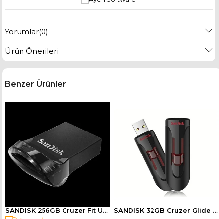
Yorumlar
(0)
Ürün Önerileri
Benzer Ürünler
SB Bellek SDDD3-064G-G46
SANDISK 256GB Cruzer Fit USB 2.0 Siyah USB Bellek SDCZ430-256G-G46
SANDISK 32GB Cruzer Glide USB 3.0 Siyah USB Bellek SDCZ600-032G-G35