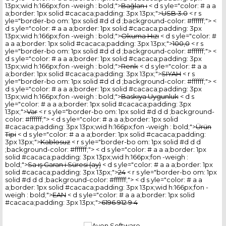
13px;wid h:166px;fon -weigh : bold;">
Bağlan ı
< d s yle="color: # a a
a;border: 1px solid #cacaca;padding: 3px 13px;">
USB 3.0
< r s
yle="border-bo om: 1px solid #d d d ;background-color: #ffffff;"> <
d s yle="color: # a a a;border: 1px solid #cacaca;padding: 3px
13px;wid h:166px;fon -weigh : bold;">
Okuma Hızı
< d s yle="color: #
a a a;border: 1px solid #cacaca;padding: 3px 13px;">
100,0
< r s
yle="border-bo om: 1px solid #d d d ;background-color: #ffffff;"> <
d s yle="color: # a a a;border: 1px solid #cacaca;padding: 3px
13px;wid h:166px;fon -weigh : bold;">
Renk
< d s yle="color: # a a
a;border: 1px solid #cacaca;padding: 3px 13px;">
SIYAH
< r s
yle="border-bo om: 1px solid #d d d ;background-color: #ffffff;"> <
d s yle="color: # a a a;border: 1px solid #cacaca;padding: 3px
13px;wid h:166px;fon -weigh : bold;">
Baskıya Uygunluk
< d s
yle="color: # a a a;border: 1px solid #cacaca;padding: 3px
13px;">
Var
< r s yle="border-bo om: 1px solid #d d d ;background-
color: #ffffff;"> < d s yle="color: # a a a;border: 1px solid
#cacaca;padding: 3px 13px;wid h:166px;fon -weigh : bold;">
Ürün
Tipi
< d s yle="color: # a a a;border: 1px solid #cacaca;padding:
3px 13px;">
Kablosuz
< r s yle="border-bo om: 1px solid #d d d
;background-color: #ffffff;"> < d s yle="color: # a a a;border: 1px
solid #cacaca;padding: 3px 13px;wid h:166px;fon -weigh :
bold;">
Sa ış Garan i Süresi (ay)
< d s yle="color: # a a a;border: 1px
solid #cacaca;padding: 3px 13px;">
24
< r s yle="border-bo om: 1px
solid #d d d ;background-color: #ffffff;"> < d s yle="color: # a a
a;border: 1px solid #cacaca;padding: 3px 13px;wid h:166px;fon -
weigh : bold;">
EAN
< d s yle="color: # a a a;border: 1px solid
#cacaca;padding: 3px 13px;">
6196 912 9 4