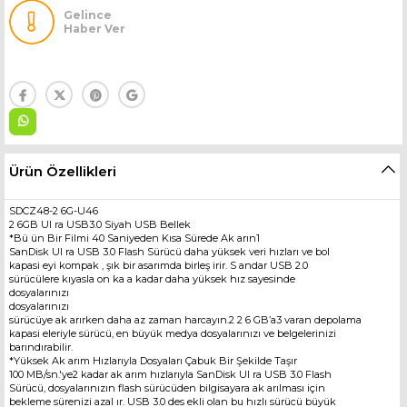
Gelince
Haber Ver
Ürün Özellikleri
SDCZ48-2 6G-U46
2 6GB Ul ra USB3.0 Siyah USB Bellek
*Bü ün Bir Filmi 40 Saniyeden Kısa Sürede Ak arın1
SanDisk Ul ra USB 3.0 Flash Sürücü daha yüksek veri hızları ve bol
kapasi eyi kompak , şık bir asarımda birleş irir. S andar USB 2.0
sürücülere kıyasla on ka a kadar daha yüksek hız sayesinde
dosyalarınızı
dosyalarınızı
sürücüye ak arırken daha az zaman harcayın.2 2 6 GB’a3 varan depolama
kapasi eleriyle sürücü, en büyük medya dosyalarınızı ve belgelerinizi
barındırabilir.
*Yüksek Ak arım Hızlarıyla Dosyaları Çabuk Bir Şekilde Taşır
100 MB/sn.'ye2 kadar ak arım hızlarıyla SanDisk Ul ra USB 3.0 Flash
Sürücü, dosyalarınızın flash sürücüden bilgisayara ak arılması için
bekleme sürenizi azal ır. USB 3.0 des ekli olan bu hızlı sürücü büyük