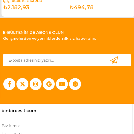
₺2.182,93
₺494,78
E-BÜLTENİMİZE ABONE OLUN
Gelişmelerden ve yeniliklerden ilk siz haber alın.
binbircesit.com
Biz kimiz