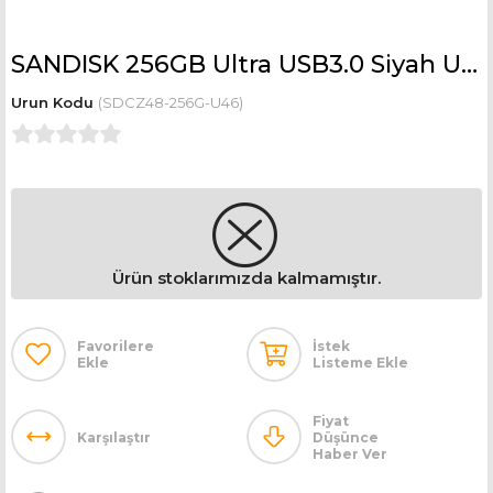
SANDISK 256GB Ultra USB3.0 Siyah USB Bellek SDCZ48-256G-U46
(SDCZ48-256G-U46)
Ürün stoklarımızda kalmamıştır.
Favorilere
İstek
Ekle
Listeme Ekle
Fiyat
Karşılaştır
Düşünce
Haber Ver