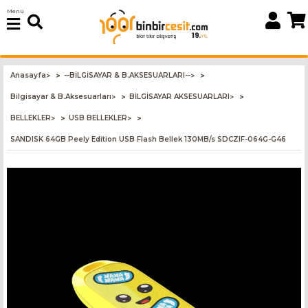
Menü
Anasayfa
--BİLGİSAYAR & B.AKSESUARLARI--
>
>
Bilgisayar & B.Aksesuarları
BİLGİSAYAR AKSESUARLARI
>
>
BELLEKLER
USB BELLEKLER
>
>
SANDISK 64GB Peely Edition USB Flash Bellek 130MB/s SDCZIF-064G-G46