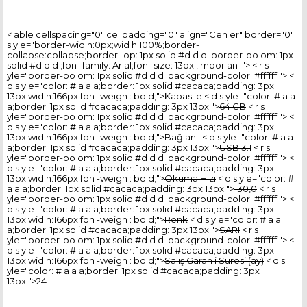
< able cellspacing="0" cellpadding="0" align="Cen er" border="0"
s yle="border-wid h:0px;wid h:100%;border-
collapse:collapse;border- op: 1px solid #d d d ;border-bo om: 1px
solid #d d d ;fon -family: Arial;fon -size: 13px !impor an ;"> < r s
yle="border-bo om: 1px solid #d d d ;background-color: #ffffff;"> <
d s yle="color: # a a a;border: 1px solid #cacaca;padding: 3px
13px;wid h:166px;fon -weigh : bold;">
Kapasi e
< d s yle="color: # a a
a;border: 1px solid #cacaca;padding: 3px 13px;">
64 GB
< r s
yle="border-bo om: 1px solid #d d d ;background-color: #ffffff;"> <
d s yle="color: # a a a;border: 1px solid #cacaca;padding: 3px
13px;wid h:166px;fon -weigh : bold;">
Bağlan ı
< d s yle="color: # a a
a;border: 1px solid #cacaca;padding: 3px 13px;">
USB 3.1
< r s
yle="border-bo om: 1px solid #d d d ;background-color: #ffffff;"> <
d s yle="color: # a a a;border: 1px solid #cacaca;padding: 3px
13px;wid h:166px;fon -weigh : bold;">
Okuma Hızı
< d s yle="color: #
a a a;border: 1px solid #cacaca;padding: 3px 13px;">
130,0
< r s
yle="border-bo om: 1px solid #d d d ;background-color: #ffffff;"> <
d s yle="color: # a a a;border: 1px solid #cacaca;padding: 3px
13px;wid h:166px;fon -weigh : bold;">
Renk
< d s yle="color: # a a
a;border: 1px solid #cacaca;padding: 3px 13px;">
SARI
< r s
yle="border-bo om: 1px solid #d d d ;background-color: #ffffff;"> <
d s yle="color: # a a a;border: 1px solid #cacaca;padding: 3px
13px;wid h:166px;fon -weigh : bold;">
Sa ış Garan i Süresi (ay)
< d s
yle="color: # a a a;border: 1px solid #cacaca;padding: 3px
13px;">
24