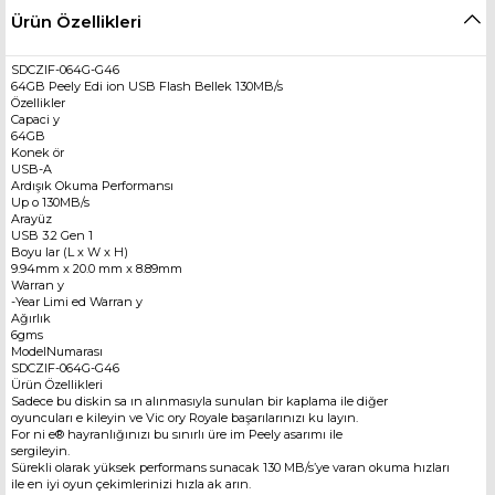
Ürün Özellikleri
SDCZIF-064G-G46
64GB Peely Edi ion USB Flash Bellek 130MB/s
Özellikler
Capaci y
64GB
Konek ör
USB-A
Ardışık Okuma Performansı
Up o 130MB/s
Arayüz
USB 3.2 Gen 1
Boyu lar (L x W x H)
9.94mm x 20.0 mm x 8.89mm
Warran y
-Year Limi ed Warran y
Ağırlık
6gms
ModelNumarası
SDCZIF-064G-G46
Ürün Özellikleri
Sadece bu diskin sa ın alınmasıyla sunulan bir kaplama ile diğer
oyuncuları e kileyin ve Vic ory Royale başarılarınızı ku layın.
For ni e® hayranlığınızı bu sınırlı üre im Peely asarımı ile
sergileyin.
Sürekli olarak yüksek performans sunacak 130 MB/s’ye varan okuma hızları
ile en iyi oyun çekimlerinizi hızla ak arın.