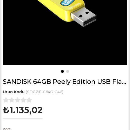
SANDISK 64GB Peely Edition USB Flash Bellek 130MB/s SDCZIF-064G-G46
(SDCZIF-064G-G46)
₺1.135,02
Adet